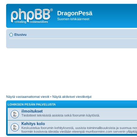
DragonPesä
Suomen lohikäärmeet
Etusivu
Näytä vastaamattomat viestit
•
Näytä aktiiviset viestiketjut
LOHIKSEN PESÄN PALVELUSTA
ilmoitukset
Tiedotteet teknisistä asioista sekä foorumin käytöstä.
Kehitys kolo
Keskustelua foorumin kehityksestä, uusista toiminnallisuuksista ja suomua nost
foormiin koskevia ideoida viedään eteenpäi munfoorminn.com serverin ylläpitäji