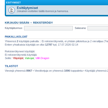
ESITYMISET
Esittäytymiset
Jokainen esittelee täällä itsensä ja hamonsa.
KIRJAUDU SISÄÄN
•
REKISTERÖIDY
Käyttäjätunnus:
Salasana:
PAIKALLAOLIJAT
Yhteensä
2
käyttäjää paikalla :: Ei rekisteröityneitä, ei yhtään piilotettua ja 2 vierailijaa (T
Eniten yhtaikaisia käyttäjiä on ollut
12787
kpl, 17.07.2026 02:14
Rekisteröityneet käyttäjät:
Ei rekisteröityneitä käyttäjiä
Selite:
Ylläpitäjät
,
Valvojat
,
Villit Dragon
TILASTOT
Viestejä yhteensä
8967
• Viestiketjuja on yhteensä
1006
kappaletta • Käyttäjiä yhteensä