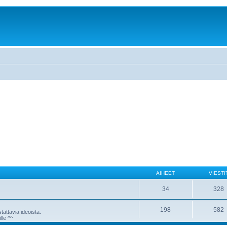
AIHEET
VIESTI
34
328
198
582
attavia ideoista.
lle ^^