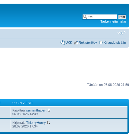
Tarkennettu haku
UKK
Rekisteröidy
Kirjaudu sisään
Tänään on 07.08.2026 21:59
T
UUSIN VIESTI
Kirjoittaja
samanthabert
06.08.2026 14:49
Kirjoittaja
ThierryHenry
28.07.2026 17:34