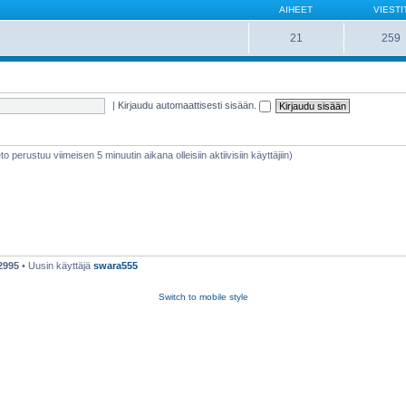
AIHEET
VIESTI
21
259
|
Kirjaudu automaattisesti sisään.
ieto perustuu viimeisen 5 minuutin aikana olleisiin aktiivisiin käyttäjiin)
2995
• Uusin käyttäjä
swara555
Switch to mobile style