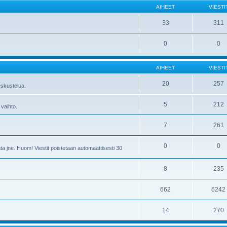
AIHEET
VIESTI
33
311
0
0
AIHEET
VIESTI
20
257
skustelua.
5
212
 vaihto.
7
261
0
0
ta jne. Huom! Viestit poistetaan automaattisesti 30
8
235
662
6242
14
270