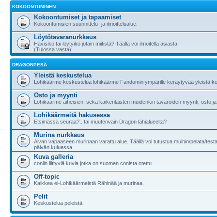
KOKOONTUMINEN
Kokoontumiset ja tapaamiset
Kokoontumisien suunnittelu- ja ilmoittelualue.
Löytötavaranurkkaus
Hävisikö tai löytyikö jotain miitistä? Täällä voi ilmoitella asiasta!
(Tulossa vasta)
DRAGONPESÄ
Yleistä keskustelua
Lohikäärme keskustelua lohikäärme Fandomin ympärille keräytyvää yleistä ke
Osto ja myynti
Lohikäärme aiheisien, sekä kaikenlaisten muidenkin tavaroiden myynti, osto ja
Lohikäärmeitä hakusessa
Etsimässä seuraa?.. tai muutenvain Dragon lähialueelta?
Murina nurkkaus
Aivan vapaaseen murinaan varattu alue. Täällä voi tutustua muihin/pelata/testa
päivän kuluessa.
Kuva galleria
coniin liittyviä kuvia jotka on suomen conista otettu
Off-topic
Kaikkea ei-Lohikäärmeistä Rähinää ja murinaa.
Pelit
Keskustelua peleistä.