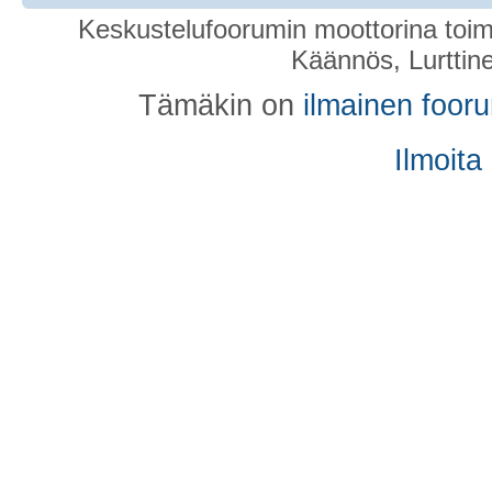
Keskustelufoorumin moottorina toim
Käännös, Lurttin
Tämäkin on
ilmainen foor
Ilmoita