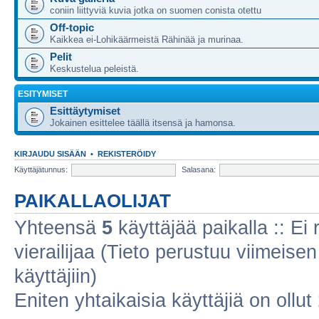
coniin liittyviä kuvia jotka on suomen conista otettu
Off-topic
Kaikkea ei-Lohikäärmeistä Rähinää ja murinaa.
Pelit
Keskustelua peleistä.
ESITYMISET
Esittäytymiset
Jokainen esittelee täällä itsensä ja hamonsa.
KIRJAUDU SISÄÄN
•
REKISTERÖIDY
Käyttäjätunnus:
Salasana:
PAIKALLAOLIJAT
Yhteensä
5
käyttäjää paikalla :: Ei r
vierailijaa (Tieto perustuu viimeisen 
käyttäjiin)
Eniten yhtaikaisia käyttäjiä on ollut