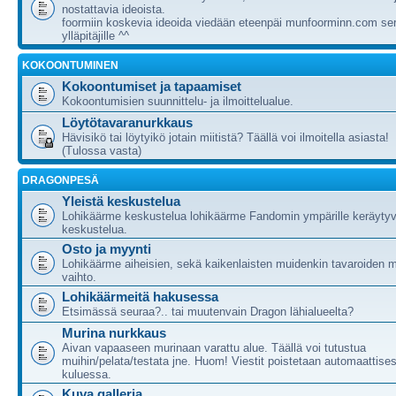
nostattavia ideoista.
foormiin koskevia ideoida viedään eteenpäi munfoorminn.com ser
ylläpitäjille ^^
KOKOONTUMINEN
Kokoontumiset ja tapaamiset
Kokoontumisien suunnittelu- ja ilmoittelualue.
Löytötavaranurkkaus
Hävisikö tai löytyikö jotain miitistä? Täällä voi ilmoitella asiasta!
(Tulossa vasta)
DRAGONPESÄ
Yleistä keskustelua
Lohikäärme keskustelua lohikäärme Fandomin ympärille keräytyv
keskustelua.
Osto ja myynti
Lohikäärme aiheisien, sekä kaikenlaisten muidenkin tavaroiden m
vaihto.
Lohikäärmeitä hakusessa
Etsimässä seuraa?.. tai muutenvain Dragon lähialueelta?
Murina nurkkaus
Aivan vapaaseen murinaan varattu alue. Täällä voi tutustua
muihin/pelata/testata jne. Huom! Viestit poistetaan automaattises
kuluessa.
Kuva galleria