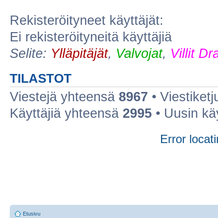
Rekisteröityneet käyttäjät:
Ei rekisteröityneitä käyttäjiä
Selite:
Ylläpitäjät
,
Valvojat
,
Villit D
TILASTOT
Viestejä yhteensä
8967
• Viestiket
Käyttäjiä yhteensä
2995
• Uusin kä
Error locati
Etusivu