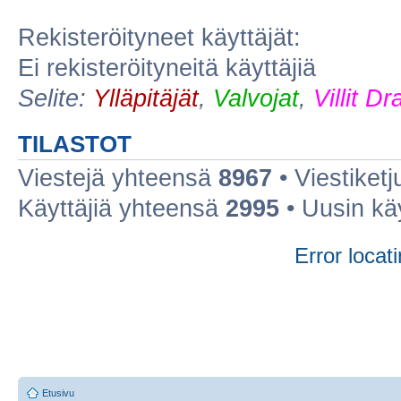
Rekisteröityneet käyttäjät:
Ei rekisteröityneitä käyttäjiä
Selite:
Ylläpitäjät
,
Valvojat
,
Villit D
TILASTOT
Viestejä yhteensä
8967
• Viestiket
Käyttäjiä yhteensä
2995
• Uusin kä
Error locati
Etusivu