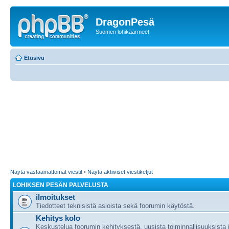
DragonPesä
Suomen lohikäärmeet
Etusivu
Näytä vastaamattomat viestit
•
Näytä aktiiviset viestiketjut
LOHIKSEN PESÄN PALVELUSTA
ilmoitukset
Tiedotteet teknisistä asioista sekä foorumin käytöstä.
Kehitys kolo
Keskustelua foorumin kehityksestä, uusista toiminnallisuuksista