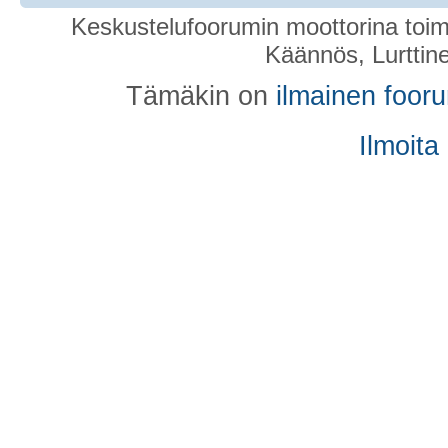
Keskustelufoorumin moottorina toim
Käännös, Lurttin
Tämäkin on
ilmainen foor
Ilmoita