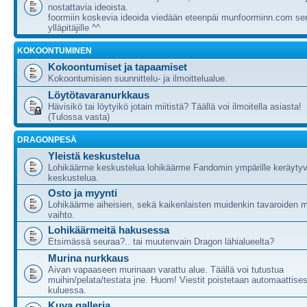
nostattavia ideoista.
foormiin koskevia ideoida viedään eteenpäi munfoorminn.com ser
ylläpitäjille ^^
KOKOONTUMINEN
Kokoontumiset ja tapaamiset
Kokoontumisien suunnittelu- ja ilmoittelualue.
Löytötavaranurkkaus
Hävisikö tai löytyikö jotain miitistä? Täällä voi ilmoitella asiasta!
(Tulossa vasta)
DRAGONPESÄ
Yleistä keskustelua
Lohikäärme keskustelua lohikäärme Fandomin ympärille keräytyv
keskustelua.
Osto ja myynti
Lohikäärme aiheisien, sekä kaikenlaisten muidenkin tavaroiden m
vaihto.
Lohikäärmeitä hakusessa
Etsimässä seuraa?.. tai muutenvain Dragon lähialueelta?
Murina nurkkaus
Aivan vapaaseen murinaan varattu alue. Täällä voi tutustua
muihin/pelata/testata jne. Huom! Viestit poistetaan automaattises
kuluessa.
Kuva galleria