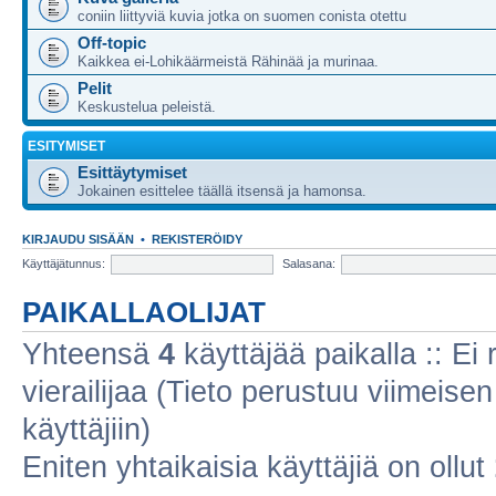
coniin liittyviä kuvia jotka on suomen conista otettu
Off-topic
Kaikkea ei-Lohikäärmeistä Rähinää ja murinaa.
Pelit
Keskustelua peleistä.
ESITYMISET
Esittäytymiset
Jokainen esittelee täällä itsensä ja hamonsa.
KIRJAUDU SISÄÄN
•
REKISTERÖIDY
Käyttäjätunnus:
Salasana:
PAIKALLAOLIJAT
Yhteensä
4
käyttäjää paikalla :: Ei r
vierailijaa (Tieto perustuu viimeisen 
käyttäjiin)
Eniten yhtaikaisia käyttäjiä on ollut