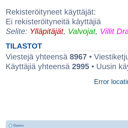
Rekisteröityneet käyttäjät:
Ei rekisteröityneitä käyttäjiä
Selite:
Ylläpitäjät
,
Valvojat
,
Villit D
TILASTOT
Viestejä yhteensä
8967
• Viestiket
Käyttäjiä yhteensä
2995
• Uusin kä
Error locati
Etusivu