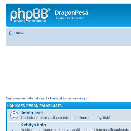
DragonPesä
Suomen lohikäärmeet
Etusivu
Näytä vastaamattomat viestit
•
Näytä aktiiviset viestiketjut
LOHIKSEN PESÄN PALVELUSTA
ilmoitukset
Tiedotteet teknisistä asioista sekä foorumin käytöstä.
Kehitys kolo
Keskustelua foorumin kehityksestä, uusista toiminnallisuuksista