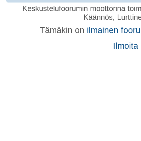
Keskustelufoorumin moottorina toim
Käännös, Lurttin
Tämäkin on
ilmainen foor
Ilmoita