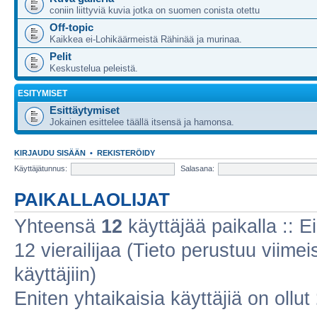
coniin liittyviä kuvia jotka on suomen conista otettu
Off-topic
Kaikkea ei-Lohikäärmeistä Rähinää ja murinaa.
Pelit
Keskustelua peleistä.
ESITYMISET
Esittäytymiset
Jokainen esittelee täällä itsensä ja hamonsa.
KIRJAUDU SISÄÄN
•
REKISTERÖIDY
Käyttäjätunnus:
Salasana:
PAIKALLAOLIJAT
Yhteensä
12
käyttäjää paikalla :: Ei
12 vierailijaa (Tieto perustuu viimeis
käyttäjiin)
Eniten yhtaikaisia käyttäjiä on ollut