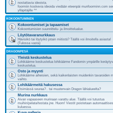
nostattavia ideoista.
foormiin koskevia ideoida viedään eteenpäi munfoorminn.com ser
ylläpitäjille ^^
KOKOONTUMINEN
Kokoontumiset ja tapaamiset
Kokoontumisien suunnittelu- ja ilmoittelualue.
Löytötavaranurkkaus
Hävisikö tai löytyikö jotain miitistä? Täällä voi ilmoitella asiasta!
(Tulossa vasta)
DRAGONPESÄ
Yleistä keskustelua
Lohikäärme keskustelua lohikäärme Fandomin ympärille keräytyv
keskustelua.
Osto ja myynti
Lohikäärme aiheisien, sekä kaikenlaisten muidenkin tavaroiden m
vaihto.
Lohikäärmeitä hakusessa
Etsimässä seuraa?.. tai muutenvain Dragon lähialueelta?
Murina nurkkaus
Aivan vapaaseen murinaan varattu alue. Täällä voi tutustua
muihin/pelata/testata jne. Huom! Viestit poistetaan automaattises
kuluessa.
Kuva galleria