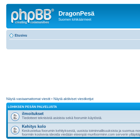
DragonPesä
Suomen lohikäärmeet
Etusivu
Näytä vastaamattomat viestit
•
Näytä aktiiviset viestiketjut
LOHIKSEN PESÄN PALVELUSTA
ilmoitukset
Tiedotteet teknisistä asioista sekä foorumin käytöstä.
Kehitys kolo
Keskustelua foorumin kehityksestä, uusista toiminnallisuuksista ja suomua nost
foormiin koskevia ideoida viedään eteenpäi munfoorminn.com serverin ylläpitäji