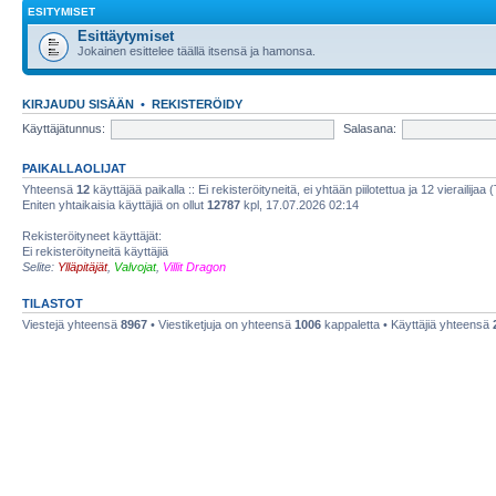
ESITYMISET
Esittäytymiset
Jokainen esittelee täällä itsensä ja hamonsa.
KIRJAUDU SISÄÄN
•
REKISTERÖIDY
Käyttäjätunnus:
Salasana:
PAIKALLAOLIJAT
Yhteensä
12
käyttäjää paikalla :: Ei rekisteröityneitä, ei yhtään piilotettua ja 12 vierailijaa 
Eniten yhtaikaisia käyttäjiä on ollut
12787
kpl, 17.07.2026 02:14
Rekisteröityneet käyttäjät:
Ei rekisteröityneitä käyttäjiä
Selite:
Ylläpitäjät
,
Valvojat
,
Villit Dragon
TILASTOT
Viestejä yhteensä
8967
• Viestiketjuja on yhteensä
1006
kappaletta • Käyttäjiä yhteensä