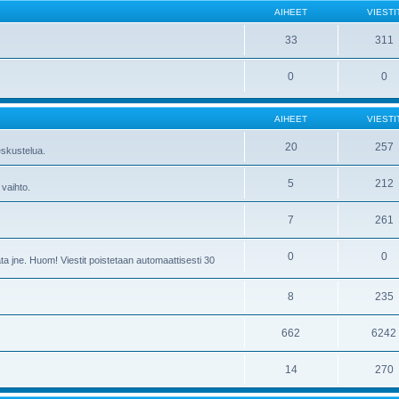
AIHEET
VIESTI
33
311
0
0
AIHEET
VIESTI
20
257
skustelua.
5
212
 vaihto.
7
261
0
0
ta jne. Huom! Viestit poistetaan automaattisesti 30
8
235
662
6242
14
270