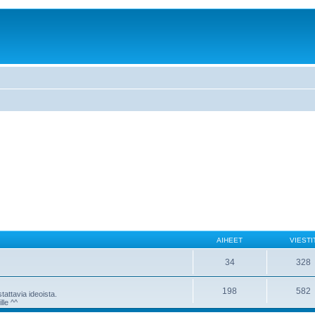
AIHEET
VIESTI
34
328
198
582
attavia ideoista.
lle ^^