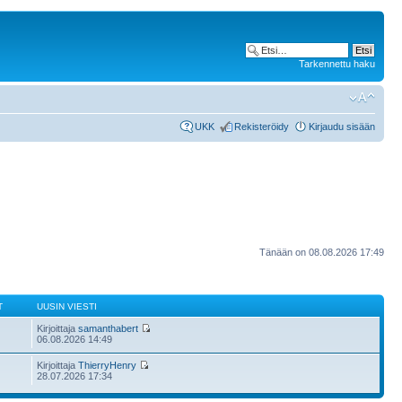
Tarkennettu haku
UKK
Rekisteröidy
Kirjaudu sisään
Tänään on 08.08.2026 17:49
T
UUSIN VIESTI
Kirjoittaja
samanthabert
06.08.2026 14:49
Kirjoittaja
ThierryHenry
28.07.2026 17:34