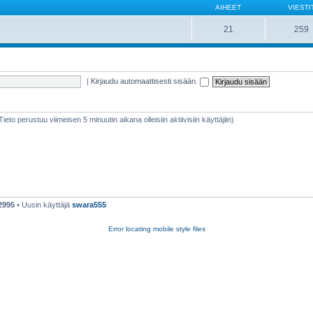
AIHEET
VIESTI
21
259
|
Kirjaudu automaattisesti sisään.
(Tieto perustuu viimeisen 5 minuutin aikana olleisiin aktiivisiin käyttäjiin)
2995
• Uusin käyttäjä
swara555
Error locating mobile style files