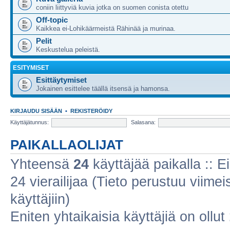
coniin liittyviä kuvia jotka on suomen conista otettu
Off-topic
Kaikkea ei-Lohikäärmeistä Rähinää ja murinaa.
Pelit
Keskustelua peleistä.
ESITYMISET
Esittäytymiset
Jokainen esittelee täällä itsensä ja hamonsa.
KIRJAUDU SISÄÄN
•
REKISTERÖIDY
Käyttäjätunnus:
Salasana:
PAIKALLAOLIJAT
Yhteensä
24
käyttäjää paikalla :: Ei
24 vierailijaa (Tieto perustuu viimeis
käyttäjiin)
Eniten yhtaikaisia käyttäjiä on ollut