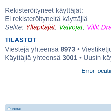
Rekisteröityneet käyttäjät:
Ei rekisteröityneitä käyttäjiä
Selite:
Ylläpitäjät
,
Valvojat
,
Villit D
TILASTOT
Viestejä yhteensä
8973
• Viestiket
Käyttäjiä yhteensä
3001
• Uusin kä
Error locati
Etusivu