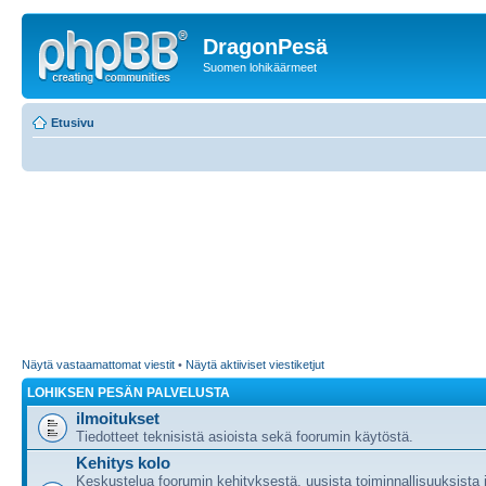
DragonPesä
Suomen lohikäärmeet
Etusivu
Näytä vastaamattomat viestit
•
Näytä aktiiviset viestiketjut
LOHIKSEN PESÄN PALVELUSTA
ilmoitukset
Tiedotteet teknisistä asioista sekä foorumin käytöstä.
Kehitys kolo
Keskustelua foorumin kehityksestä, uusista toiminnallisuuksista