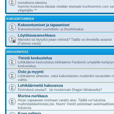
nostattavia ideoista.
foormiin koskevia ideoida viedään eteenpäi munfoorminn.com ser
ylläpitäjille ^^
KOKOONTUMINEN
Kokoontumiset ja tapaamiset
Kokoontumisien suunnittelu- ja ilmoittelualue.
Löytötavaranurkkaus
Hävisikö tai löytyikö jotain miitistä? Täällä voi ilmoitella asiasta!
(Tulossa vasta)
DRAGONPESÄ
Yleistä keskustelua
Lohikäärme keskustelua lohikäärme Fandomin ympärille keräytyv
keskustelua.
Osto ja myynti
Lohikäärme aiheisien, sekä kaikenlaisten muidenkin tavaroiden m
vaihto.
Lohikäärmeitä hakusessa
Etsimässä seuraa?.. tai muutenvain Dragon lähialueelta?
Murina nurkkaus
Aivan vapaaseen murinaan varattu alue. Täällä voi tutustua
muihin/pelata/testata jne. Huom! Viestit poistetaan automaattises
kuluessa.
Kuva galleria