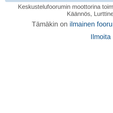
Keskustelufoorumin moottorina toim
Käännös, Lurttin
Tämäkin on
ilmainen foor
Ilmoita