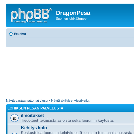
DragonPesä
Suomen lohikäärmeet
Etusivu
Näytä vastaamattomat viestit
•
Näytä aktiiviset viestiketjut
LOHIKSEN PESÄN PALVELUSTA
ilmoitukset
Tiedotteet teknisistä asioista sekä foorumin käytöstä.
Kehitys kolo
Keskustelua foorumin kehityksestä, uusista toiminnallisuuksista