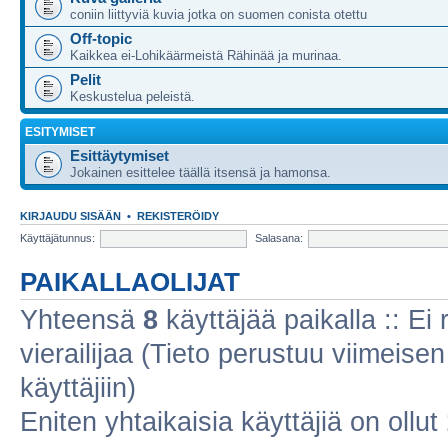
coniin liittyviä kuvia jotka on suomen conista otettu
Off-topic
Kaikkea ei-Lohikäärmeistä Rähinää ja murinaa.
Pelit
Keskustelua peleistä.
ESITYMISET
Esittäytymiset
Jokainen esittelee täällä itsensä ja hamonsa.
KIRJAUDU SISÄÄN
•
REKISTERÖIDY
Käyttäjätunnus:
Salasana:
PAIKALLAOLIJAT
Yhteensä
8
käyttäjää paikalla :: Ei r
vierailijaa (Tieto perustuu viimeisen 
käyttäjiin)
Eniten yhtaikaisia käyttäjiä on ollut