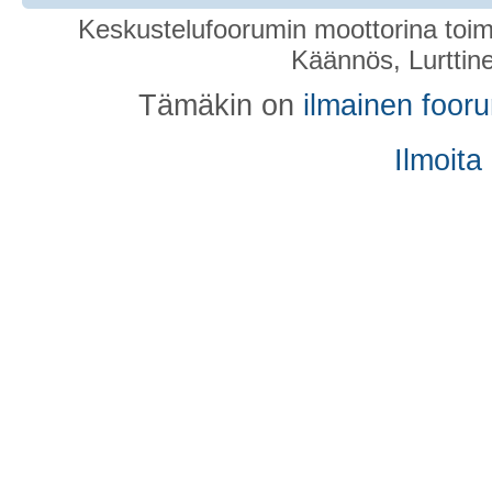
Keskustelufoorumin moottorina toim
Käännös, Lurttin
Tämäkin on
ilmainen foor
Ilmoita