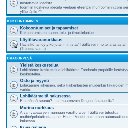
nostattavia ideoista.
foormiin koskevia ideoida viedään eteenpäi munfoorminn.com ser
ylläpitäjille ^^
KOKOONTUMINEN
Kokoontumiset ja tapaamiset
Kokoontumisien suunnittelu- ja ilmoittelualue.
Löytötavaranurkkaus
Hävisikö tai löytyikö jotain miitistä? Täällä voi ilmoitella asiasta!
(Tulossa vasta)
DRAGONPESÄ
Yleistä keskustelua
Lohikäärme keskustelua lohikäärme Fandomin ympärille keräytyv
keskustelua.
Osto ja myynti
Lohikäärme aiheisien, sekä kaikenlaisten muidenkin tavaroiden m
vaihto.
Lohikäärmeitä hakusessa
Etsimässä seuraa?.. tai muutenvain Dragon lähialueelta?
Murina nurkkaus
Aivan vapaaseen murinaan varattu alue. Täällä voi tutustua
muihin/pelata/testata jne. Huom! Viestit poistetaan automaattises
kuluessa.
Kuva galleria