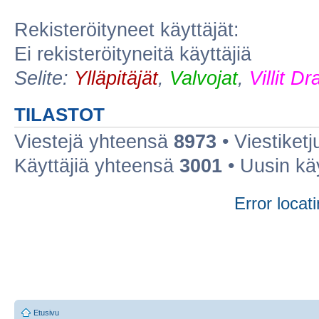
Rekisteröityneet käyttäjät:
Ei rekisteröityneitä käyttäjiä
Selite:
Ylläpitäjät
,
Valvojat
,
Villit D
TILASTOT
Viestejä yhteensä
8973
• Viestiket
Käyttäjiä yhteensä
3001
• Uusin kä
Error locati
Etusivu