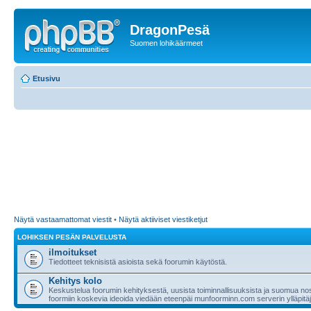
DragonPesä
Suomen lohikäärmeet
Etusivu
Näytä vastaamattomat viestit
•
Näytä aktiiviset viestiketjut
LOHIKSEN PESÄN PALVELUSTA
ilmoitukset
Tiedotteet teknisistä asioista sekä foorumin käytöstä.
Kehitys kolo
Keskustelua foorumin kehityksestä, uusista toiminnallisuuksista ja suomua nost
foormiin koskevia ideoida viedään eteenpäi munfoorminn.com serverin ylläpitäji