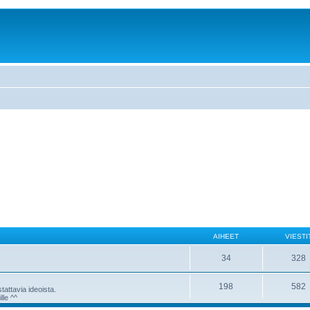
AIHEET
VIESTI
34
328
198
582
attavia ideoista.
lle ^^