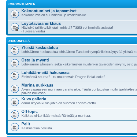
KOKOONTUMINEN
Kokoontumiset ja tapaamiset
Kokoontumisien suunnittelu- ja ilmoittelualue.
Löytötavaranurkkaus
Hävisikö tai löytyikö jotain miitistä? Täällä voi ilmoitella asiasta!
(Tulossa vasta)
DRAGONPESÄ
Yleistä keskustelua
Lohikäärme keskustelua lohikäärme Fandomin ympärille keräytyvää yleistä ke
Osto ja myynti
Lohikäärme aiheisien, sekä kaikenlaisten muidenkin tavaroiden myynti, osto ja
Lohikäärmeitä hakusessa
Etsimässä seuraa?.. tai muutenvain Dragon lähialueelta?
Murina nurkkaus
Aivan vapaaseen murinaan varattu alue. Täällä voi tutustua muihin/pelata/testa
päivän kuluessa.
Kuva galleria
coniin liittyviä kuvia jotka on suomen conista otettu
Off-topic
Kaikkea ei-Lohikäärmeistä Rähinää ja murinaa.
Pelit
Keskustelua peleistä.