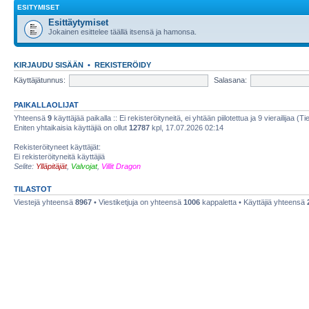
ESITYMISET
Esittäytymiset
Jokainen esittelee täällä itsensä ja hamonsa.
KIRJAUDU SISÄÄN
•
REKISTERÖIDY
Käyttäjätunnus:
Salasana:
PAIKALLAOLIJAT
Yhteensä
9
käyttäjää paikalla :: Ei rekisteröityneitä, ei yhtään piilotettua ja 9 vierailijaa (T
Eniten yhtaikaisia käyttäjiä on ollut
12787
kpl, 17.07.2026 02:14
Rekisteröityneet käyttäjät:
Ei rekisteröityneitä käyttäjiä
Selite:
Ylläpitäjät
,
Valvojat
,
Villit Dragon
TILASTOT
Viestejä yhteensä
8967
• Viestiketjuja on yhteensä
1006
kappaletta • Käyttäjiä yhteensä