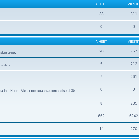
AIHEET
VIESTI
33
311
0
0
AIHEET
VIESTI
20
257
skustelua.
5
212
 vaihto.
7
261
0
0
ta jne. Huom! Viestit poistetaan automaattisesti 30
8
235
662
6242
14
270