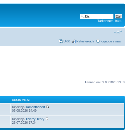
Tarkennettu haku
UKK
Rekisteröidy
Kirjaudu sisään
Tänään on 09.08.2026 13:02
T
UUSIN VIESTI
Kirjoittaja
samanthabert
06.08.2026 14:49
Kirjoittaja
ThierryHenry
28.07.2026 17:34