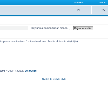
AIHEET
VIESTI
21
259
|
Kirjaudu automaattisesti sisään.
ieto perustuu viimeisen 5 minuutin aikana olleisiin aktiivisiin käyttäjiin)
2995
• Uusin käyttäjä
swara555
Switch to mobile style