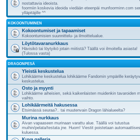
nostattavia ideoista.
foormiin koskevia ideoida viedään eteenpäi munfoorminn.com ser
ylläpitäjille ^^
KOKOONTUMINEN
Kokoontumiset ja tapaamiset
Kokoontumisien suunnittelu- ja ilmoittelualue.
Löytötavaranurkkaus
Hävisikö tai löytyikö jotain miitistä? Täällä voi ilmoitella asiasta!
(Tulossa vasta)
DRAGONPESÄ
Yleistä keskustelua
Lohikäärme keskustelua lohikäärme Fandomin ympärille keräytyv
keskustelua.
Osto ja myynti
Lohikäärme aiheisien, sekä kaikenlaisten muidenkin tavaroiden m
vaihto.
Lohikäärmeitä hakusessa
Etsimässä seuraa?.. tai muutenvain Dragon lähialueelta?
Murina nurkkaus
Aivan vapaaseen murinaan varattu alue. Täällä voi tutustua
muihin/pelata/testata jne. Huom! Viestit poistetaan automaattises
kuluessa.
Kuva galleria