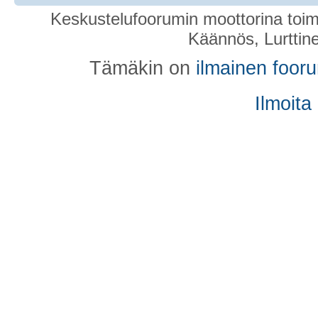
Keskustelufoorumin moottorina toim
Käännös, Lurttin
Tämäkin on
ilmainen foor
Ilmoita