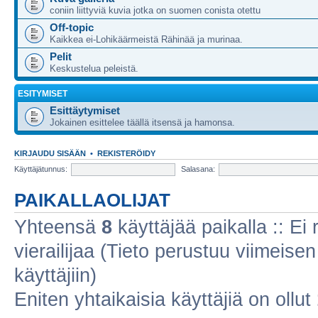
coniin liittyviä kuvia jotka on suomen conista otettu
Off-topic
Kaikkea ei-Lohikäärmeistä Rähinää ja murinaa.
Pelit
Keskustelua peleistä.
ESITYMISET
Esittäytymiset
Jokainen esittelee täällä itsensä ja hamonsa.
KIRJAUDU SISÄÄN
•
REKISTERÖIDY
Käyttäjätunnus:
Salasana:
PAIKALLAOLIJAT
Yhteensä
8
käyttäjää paikalla :: Ei r
vierailijaa (Tieto perustuu viimeisen 
käyttäjiin)
Eniten yhtaikaisia käyttäjiä on ollut