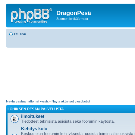
DragonPesä
Suomen lohikäärmeet
Etusivu
Näytä vastaamattomat viestit
•
Näytä aktiiviset viestiketjut
LOHIKSEN PESÄN PALVELUSTA
ilmoitukset
Tiedotteet teknisistä asioista sekä foorumin käytöstä.
Kehitys kolo
Keskustelua foorumin kehityksestä, uusista toiminnallisuuksista