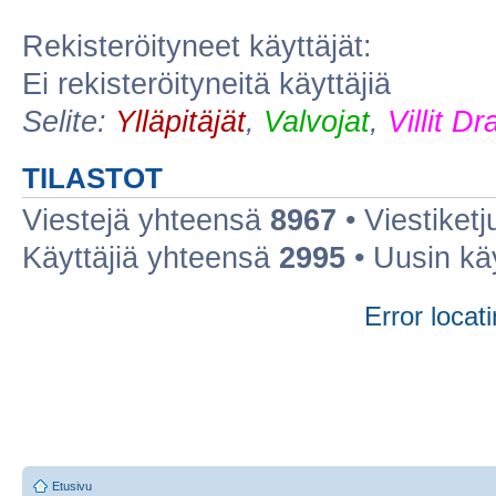
Rekisteröityneet käyttäjät:
Ei rekisteröityneitä käyttäjiä
Selite:
Ylläpitäjät
,
Valvojat
,
Villit D
TILASTOT
Viestejä yhteensä
8967
• Viestiket
Käyttäjiä yhteensä
2995
• Uusin kä
Error locati
Etusivu