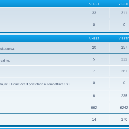
AIHEET
VIESTI
33
311
0
0
AIHEET
VIESTI
20
257
skustelua.
5
212
 vaihto.
7
261
0
0
ta jne. Huom! Viestit poistetaan automaattisesti 30
8
235
662
6242
14
270