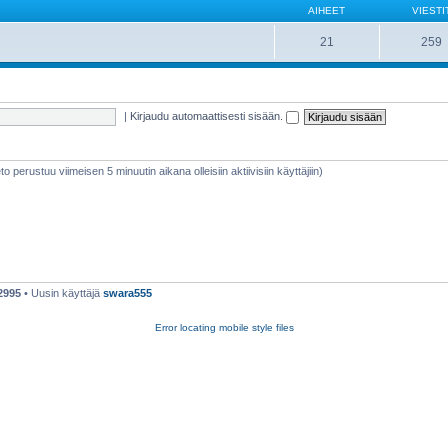
AIHEET
VIESTI
21
259
|
Kirjaudu automaattisesti sisään.
ieto perustuu viimeisen 5 minuutin aikana olleisiin aktiivisiin käyttäjiin)
2995
• Uusin käyttäjä
swara555
Error locating mobile style files