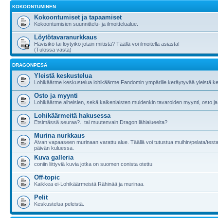
KOKOONTUMINEN
Kokoontumiset ja tapaamiset
Kokoontumisien suunnittelu- ja ilmoittelualue.
Löytötavaranurkkaus
Hävisikö tai löytyikö jotain miitistä? Täällä voi ilmoitella asiasta!
(Tulossa vasta)
DRAGONPESÄ
Yleistä keskustelua
Lohikäärme keskustelua lohikäärme Fandomin ympärille keräytyvää yleistä ke
Osto ja myynti
Lohikäärme aiheisien, sekä kaikenlaisten muidenkin tavaroiden myynti, osto ja
Lohikäärmeitä hakusessa
Etsimässä seuraa?.. tai muutenvain Dragon lähialueelta?
Murina nurkkaus
Aivan vapaaseen murinaan varattu alue. Täällä voi tutustua muihin/pelata/testa
päivän kuluessa.
Kuva galleria
coniin liittyviä kuvia jotka on suomen conista otettu
Off-topic
Kaikkea ei-Lohikäärmeistä Rähinää ja murinaa.
Pelit
Keskustelua peleistä.