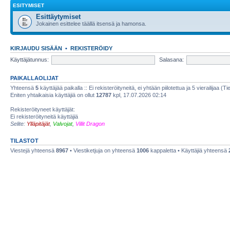
ESITYMISET
Esittäytymiset
Jokainen esittelee täällä itsensä ja hamonsa.
KIRJAUDU SISÄÄN
•
REKISTERÖIDY
Käyttäjätunnus:
Salasana:
PAIKALLAOLIJAT
Yhteensä
5
käyttäjää paikalla :: Ei rekisteröityneitä, ei yhtään piilotettua ja 5 vierailijaa (T
Eniten yhtaikaisia käyttäjiä on ollut
12787
kpl, 17.07.2026 02:14
Rekisteröityneet käyttäjät:
Ei rekisteröityneitä käyttäjiä
Selite:
Ylläpitäjät
,
Valvojat
,
Villit Dragon
TILASTOT
Viestejä yhteensä
8967
• Viestiketjuja on yhteensä
1006
kappaletta • Käyttäjiä yhteensä