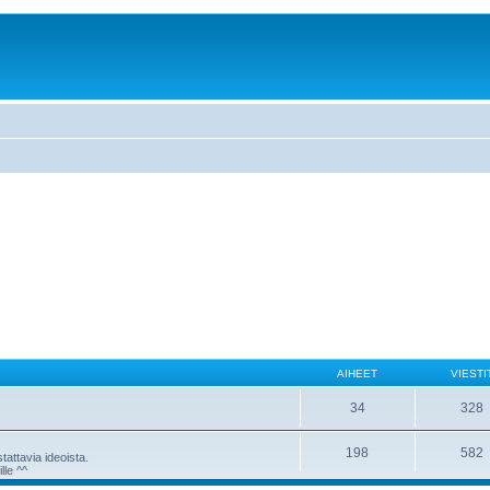
AIHEET
VIESTI
34
328
198
582
attavia ideoista.
lle ^^