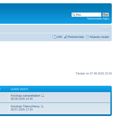
Tarkennettu haku
UKK
Rekisteröidy
Kirjaudu sisään
Tänään on 07.08.2026 22:00
T
UUSIN VIESTI
Kirjoittaja
samanthabert
06.08.2026 14:49
Kirjoittaja
ThierryHenry
28.07.2026 17:34