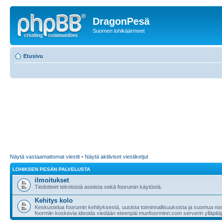
DragonPesä
Suomen lohikäärmeet
Etusivu
Näytä vastaamattomat viestit
•
Näytä aktiiviset viestiketjut
LOHIKSEN PESÄN PALVELUSTA
ilmoitukset
Tiedotteet teknisistä asioista sekä foorumin käytöstä.
Kehitys kolo
Keskustelua foorumin kehityksestä, uusista toiminnallisuuksista ja suomua nost
foormiin koskevia ideoida viedään eteenpäi munfoorminn.com serverin ylläpitäji