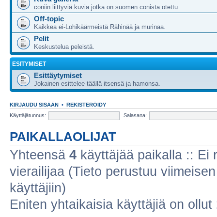
coniin liittyviä kuvia jotka on suomen conista otettu
Off-topic
Kaikkea ei-Lohikäärmeistä Rähinää ja murinaa.
Pelit
Keskustelua peleistä.
ESITYMISET
Esittäytymiset
Jokainen esittelee täällä itsensä ja hamonsa.
KIRJAUDU SISÄÄN
•
REKISTERÖIDY
Käyttäjätunnus:
Salasana:
PAIKALLAOLIJAT
Yhteensä
4
käyttäjää paikalla :: Ei r
vierailijaa (Tieto perustuu viimeisen 
käyttäjiin)
Eniten yhtaikaisia käyttäjiä on ollut