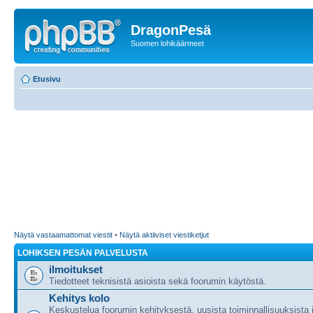
DragonPesä
Suomen lohikäärmeet
Etusivu
Näytä vastaamattomat viestit
•
Näytä aktiiviset viestiketjut
LOHIKSEN PESÄN PALVELUSTA
ilmoitukset
Tiedotteet teknisistä asioista sekä foorumin käytöstä.
Kehitys kolo
Keskustelua foorumin kehityksestä, uusista toiminnallisuuksista