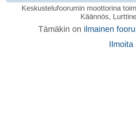
Keskustelufoorumin moottorina toim
Käännös, Lurttin
Tämäkin on
ilmainen foor
Ilmoita