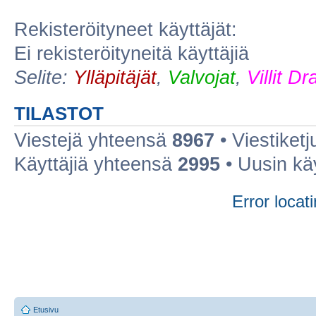
Rekisteröityneet käyttäjät:
Ei rekisteröityneitä käyttäjiä
Selite:
Ylläpitäjät
,
Valvojat
,
Villit D
TILASTOT
Viestejä yhteensä
8967
• Viestiket
Käyttäjiä yhteensä
2995
• Uusin kä
Error locati
Etusivu