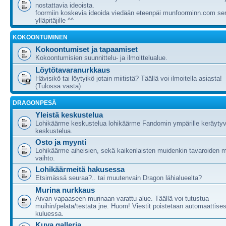
nostattavia ideoista.
foormiin koskevia ideoida viedään eteenpäi munfoorminn.com ser
ylläpitäjille ^^
KOKOONTUMINEN
Kokoontumiset ja tapaamiset
Kokoontumisien suunnittelu- ja ilmoittelualue.
Löytötavaranurkkaus
Hävisikö tai löytyikö jotain miitistä? Täällä voi ilmoitella asiasta!
(Tulossa vasta)
DRAGONPESÄ
Yleistä keskustelua
Lohikäärme keskustelua lohikäärme Fandomin ympärille keräytyv
keskustelua.
Osto ja myynti
Lohikäärme aiheisien, sekä kaikenlaisten muidenkin tavaroiden m
vaihto.
Lohikäärmeitä hakusessa
Etsimässä seuraa?.. tai muutenvain Dragon lähialueelta?
Murina nurkkaus
Aivan vapaaseen murinaan varattu alue. Täällä voi tutustua
muihin/pelata/testata jne. Huom! Viestit poistetaan automaattises
kuluessa.
Kuva galleria