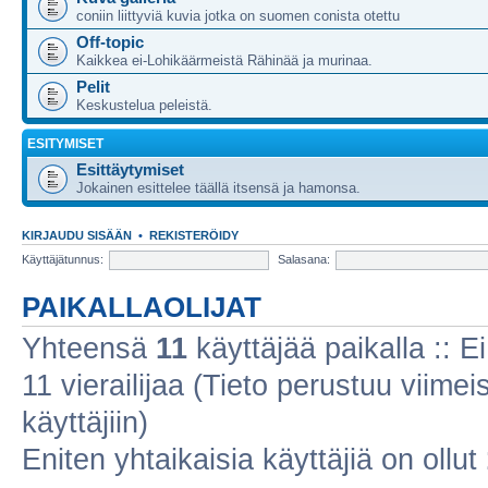
coniin liittyviä kuvia jotka on suomen conista otettu
Off-topic
Kaikkea ei-Lohikäärmeistä Rähinää ja murinaa.
Pelit
Keskustelua peleistä.
ESITYMISET
Esittäytymiset
Jokainen esittelee täällä itsensä ja hamonsa.
KIRJAUDU SISÄÄN
•
REKISTERÖIDY
Käyttäjätunnus:
Salasana:
PAIKALLAOLIJAT
Yhteensä
11
käyttäjää paikalla :: Ei
11 vierailijaa (Tieto perustuu viimeis
käyttäjiin)
Eniten yhtaikaisia käyttäjiä on ollut