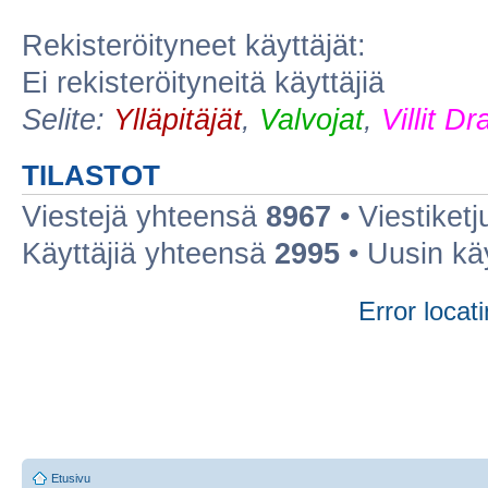
Rekisteröityneet käyttäjät:
Ei rekisteröityneitä käyttäjiä
Selite:
Ylläpitäjät
,
Valvojat
,
Villit D
TILASTOT
Viestejä yhteensä
8967
• Viestiket
Käyttäjiä yhteensä
2995
• Uusin kä
Error locati
Etusivu