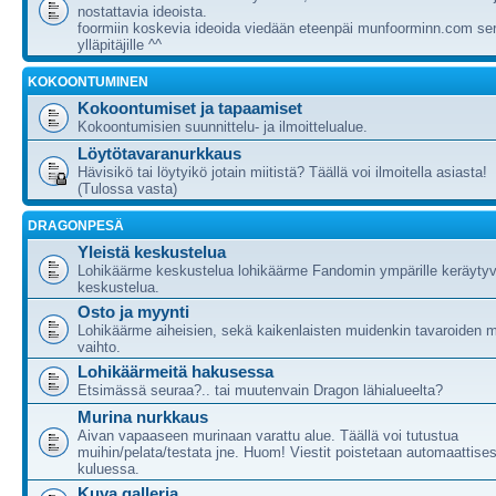
nostattavia ideoista.
foormiin koskevia ideoida viedään eteenpäi munfoorminn.com ser
ylläpitäjille ^^
KOKOONTUMINEN
Kokoontumiset ja tapaamiset
Kokoontumisien suunnittelu- ja ilmoittelualue.
Löytötavaranurkkaus
Hävisikö tai löytyikö jotain miitistä? Täällä voi ilmoitella asiasta!
(Tulossa vasta)
DRAGONPESÄ
Yleistä keskustelua
Lohikäärme keskustelua lohikäärme Fandomin ympärille keräytyv
keskustelua.
Osto ja myynti
Lohikäärme aiheisien, sekä kaikenlaisten muidenkin tavaroiden m
vaihto.
Lohikäärmeitä hakusessa
Etsimässä seuraa?.. tai muutenvain Dragon lähialueelta?
Murina nurkkaus
Aivan vapaaseen murinaan varattu alue. Täällä voi tutustua
muihin/pelata/testata jne. Huom! Viestit poistetaan automaattises
kuluessa.
Kuva galleria