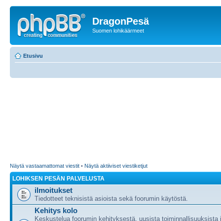
DragonPesä
Suomen lohikäärmeet
Etusivu
Näytä vastaamattomat viestit
•
Näytä aktiiviset viestiketjut
LOHIKSEN PESÄN PALVELUSTA
ilmoitukset
Tiedotteet teknisistä asioista sekä foorumin käytöstä.
Kehitys kolo
Keskustelua foorumin kehityksestä, uusista toiminnallisuuksista