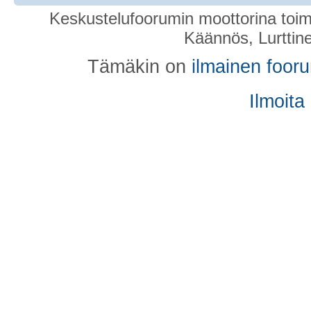
Keskustelufoorumin moottorina toim
Käännös, Lurttin
Tämäkin on
ilmainen foor
Ilmoita