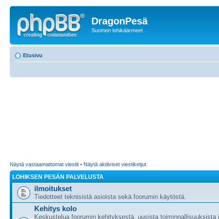
DragonPesä
Suomen lohikäärmeet
Etusivu
Näytä vastaamattomat viestit
•
Näytä aktiiviset viestiketjut
LOHIKSEN PESÄN PALVELUSTA
ilmoitukset
Tiedotteet teknisistä asioista sekä foorumin käytöstä.
Kehitys kolo
Keskustelua foorumin kehityksestä, uusista toiminnallisuuksista