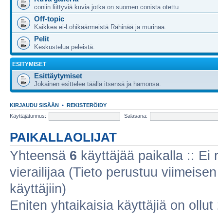
coniin liittyviä kuvia jotka on suomen conista otettu
Off-topic
Kaikkea ei-Lohikäärmeistä Rähinää ja murinaa.
Pelit
Keskustelua peleistä.
ESITYMISET
Esittäytymiset
Jokainen esittelee täällä itsensä ja hamonsa.
KIRJAUDU SISÄÄN
•
REKISTERÖIDY
Käyttäjätunnus:
Salasana:
PAIKALLAOLIJAT
Yhteensä
6
käyttäjää paikalla :: Ei r
vierailijaa (Tieto perustuu viimeisen 
käyttäjiin)
Eniten yhtaikaisia käyttäjiä on ollut