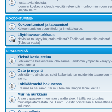
nostattavia ideoista.
foormiin koskevia ideoida viedään eteenpäi munfoorminn.com ser
ylläpitäjille ^^
KOKOONTUMINEN
Kokoontumiset ja tapaamiset
Kokoontumisien suunnittelu- ja ilmoittelualue.
Löytötavaranurkkaus
Hävisikö tai löytyikö jotain miitistä? Täällä voi ilmoitella asiasta!
(Tulossa vasta)
DRAGONPESÄ
Yleistä keskustelua
Lohikäärme keskustelua lohikäärme Fandomin ympärille keräytyv
keskustelua.
Osto ja myynti
Lohikäärme aiheisien, sekä kaikenlaisten muidenkin tavaroiden m
vaihto.
Lohikäärmeitä hakusessa
Etsimässä seuraa?.. tai muutenvain Dragon lähialueelta?
Murina nurkkaus
Aivan vapaaseen murinaan varattu alue. Täällä voi tutustua
muihin/pelata/testata jne. Huom! Viestit poistetaan automaattises
kuluessa.
Kuva galleria