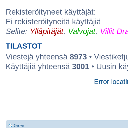
Rekisteröityneet käyttäjät:
Ei rekisteröityneitä käyttäjiä
Selite:
Ylläpitäjät
,
Valvojat
,
Villit D
TILASTOT
Viestejä yhteensä
8973
• Viestiket
Käyttäjiä yhteensä
3001
• Uusin kä
Error locati
Etusivu