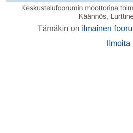
Keskustelufoorumin moottorina toim
Käännös, Lurttin
Tämäkin on
ilmainen foor
Ilmoita