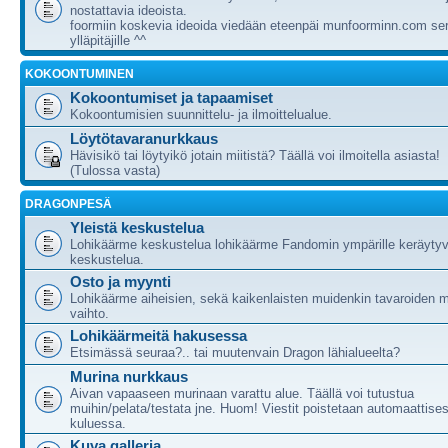
nostattavia ideoista.
foormiin koskevia ideoida viedään eteenpäi munfoorminn.com ser
ylläpitäjille ^^
KOKOONTUMINEN
Kokoontumiset ja tapaamiset
Kokoontumisien suunnittelu- ja ilmoittelualue.
Löytötavaranurkkaus
Hävisikö tai löytyikö jotain miitistä? Täällä voi ilmoitella asiasta!
(Tulossa vasta)
DRAGONPESÄ
Yleistä keskustelua
Lohikäärme keskustelua lohikäärme Fandomin ympärille keräytyv
keskustelua.
Osto ja myynti
Lohikäärme aiheisien, sekä kaikenlaisten muidenkin tavaroiden m
vaihto.
Lohikäärmeitä hakusessa
Etsimässä seuraa?.. tai muutenvain Dragon lähialueelta?
Murina nurkkaus
Aivan vapaaseen murinaan varattu alue. Täällä voi tutustua
muihin/pelata/testata jne. Huom! Viestit poistetaan automaattises
kuluessa.
Kuva galleria