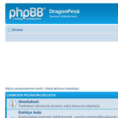
DragonPesä
Suomen lohikäärmeet
Etusivu
Näytä vastaamattomat viestit
•
Näytä aktiiviset viestiketjut
LOHIKSEN PESÄN PALVELUSTA
ilmoitukset
Tiedotteet teknisistä asioista sekä foorumin käytöstä.
Kehitys kolo
Keskustelua foorumin kehityksestä, uusista toiminnallisuuksista