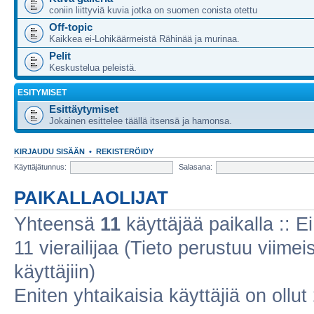
coniin liittyviä kuvia jotka on suomen conista otettu
Off-topic
Kaikkea ei-Lohikäärmeistä Rähinää ja murinaa.
Pelit
Keskustelua peleistä.
ESITYMISET
Esittäytymiset
Jokainen esittelee täällä itsensä ja hamonsa.
KIRJAUDU SISÄÄN
•
REKISTERÖIDY
Käyttäjätunnus:
Salasana:
PAIKALLAOLIJAT
Yhteensä
11
käyttäjää paikalla :: Ei
11 vierailijaa (Tieto perustuu viimeis
käyttäjiin)
Eniten yhtaikaisia käyttäjiä on ollut