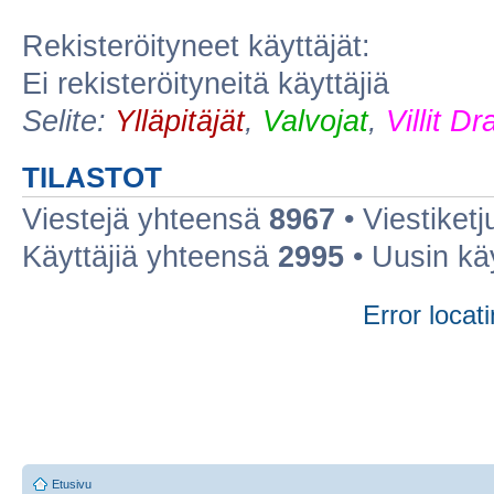
Rekisteröityneet käyttäjät:
Ei rekisteröityneitä käyttäjiä
Selite:
Ylläpitäjät
,
Valvojat
,
Villit D
TILASTOT
Viestejä yhteensä
8967
• Viestiket
Käyttäjiä yhteensä
2995
• Uusin kä
Error locati
Etusivu