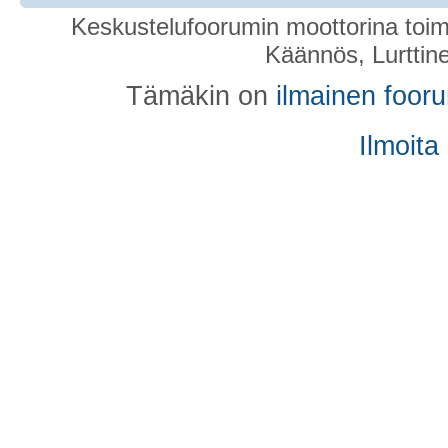
Keskustelufoorumin moottorina toim
Käännös, Lurttin
Tämäkin on
ilmainen foor
Ilmoita