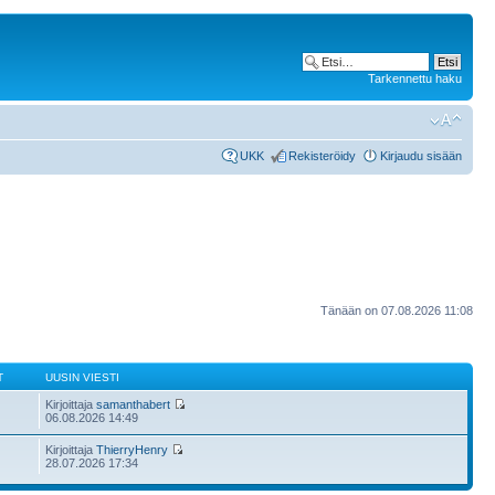
Tarkennettu haku
UKK
Rekisteröidy
Kirjaudu sisään
Tänään on 07.08.2026 11:08
T
UUSIN VIESTI
Kirjoittaja
samanthabert
06.08.2026 14:49
Kirjoittaja
ThierryHenry
28.07.2026 17:34