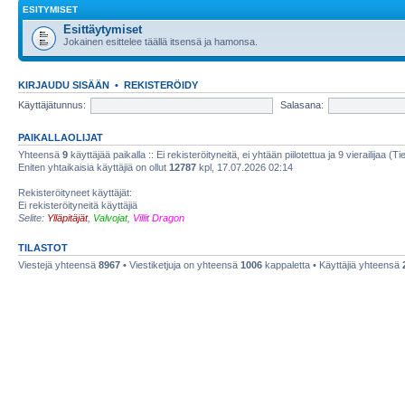
ESITYMISET
Esittäytymiset
Jokainen esittelee täällä itsensä ja hamonsa.
KIRJAUDU SISÄÄN
•
REKISTERÖIDY
Käyttäjätunnus:
Salasana:
PAIKALLAOLIJAT
Yhteensä
9
käyttäjää paikalla :: Ei rekisteröityneitä, ei yhtään piilotettua ja 9 vierailijaa (T
Eniten yhtaikaisia käyttäjiä on ollut
12787
kpl, 17.07.2026 02:14
Rekisteröityneet käyttäjät:
Ei rekisteröityneitä käyttäjiä
Selite:
Ylläpitäjät
,
Valvojat
,
Villit Dragon
TILASTOT
Viestejä yhteensä
8967
• Viestiketjuja on yhteensä
1006
kappaletta • Käyttäjiä yhteensä