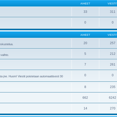
AIHEET
VIESTI
33
311
0
0
AIHEET
VIESTI
20
257
skustelua.
5
212
 vaihto.
7
261
0
0
ta jne. Huom! Viestit poistetaan automaattisesti 30
8
235
662
6242
14
270