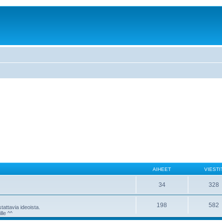
AIHEET
VIESTI
34
328
198
582
attavia ideoista.
lle ^^