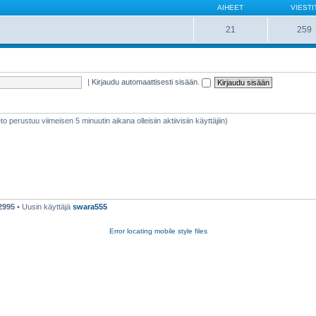
AIHEET
VIESTI
21
259
|
Kirjaudu automaattisesti sisään.
ieto perustuu viimeisen 5 minuutin aikana olleisiin aktiivisiin käyttäjiin)
2995
• Uusin käyttäjä
swara555
Error locating mobile style files