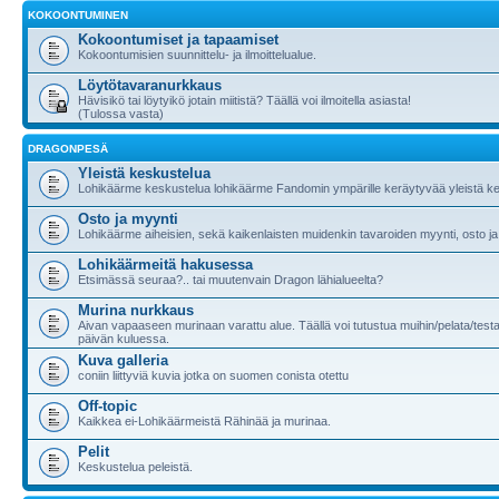
KOKOONTUMINEN
Kokoontumiset ja tapaamiset
Kokoontumisien suunnittelu- ja ilmoittelualue.
Löytötavaranurkkaus
Hävisikö tai löytyikö jotain miitistä? Täällä voi ilmoitella asiasta!
(Tulossa vasta)
DRAGONPESÄ
Yleistä keskustelua
Lohikäärme keskustelua lohikäärme Fandomin ympärille keräytyvää yleistä ke
Osto ja myynti
Lohikäärme aiheisien, sekä kaikenlaisten muidenkin tavaroiden myynti, osto ja
Lohikäärmeitä hakusessa
Etsimässä seuraa?.. tai muutenvain Dragon lähialueelta?
Murina nurkkaus
Aivan vapaaseen murinaan varattu alue. Täällä voi tutustua muihin/pelata/testa
päivän kuluessa.
Kuva galleria
coniin liittyviä kuvia jotka on suomen conista otettu
Off-topic
Kaikkea ei-Lohikäärmeistä Rähinää ja murinaa.
Pelit
Keskustelua peleistä.