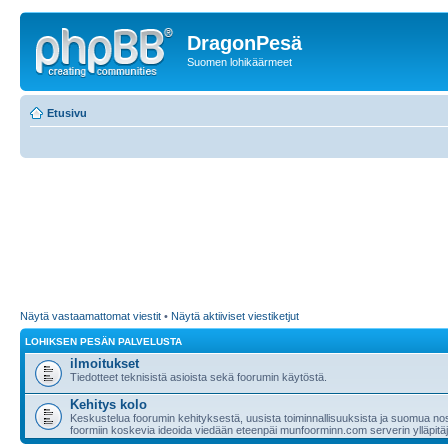
DragonPesä
Suomen lohikäärmeet
Etusivu
Näytä vastaamattomat viestit
•
Näytä aktiiviset viestiketjut
LOHIKSEN PESÄN PALVELUSTA
ilmoitukset
Tiedotteet teknisistä asioista sekä foorumin käytöstä.
Kehitys kolo
Keskustelua foorumin kehityksestä, uusista toiminnallisuuksista ja suomua nost
foormiin koskevia ideoida viedään eteenpäi munfoorminn.com serverin ylläpitäji