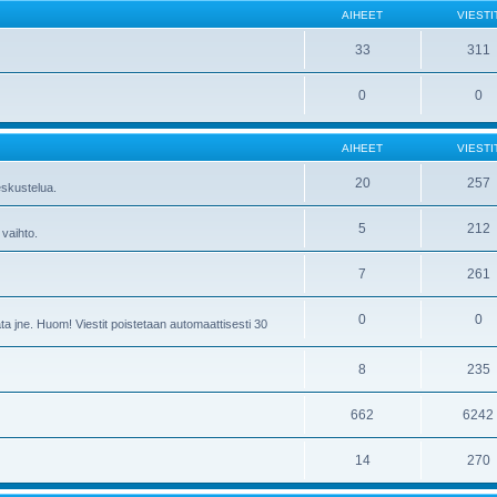
AIHEET
VIESTI
33
311
0
0
AIHEET
VIESTI
20
257
skustelua.
5
212
 vaihto.
7
261
0
0
ta jne. Huom! Viestit poistetaan automaattisesti 30
8
235
662
6242
14
270