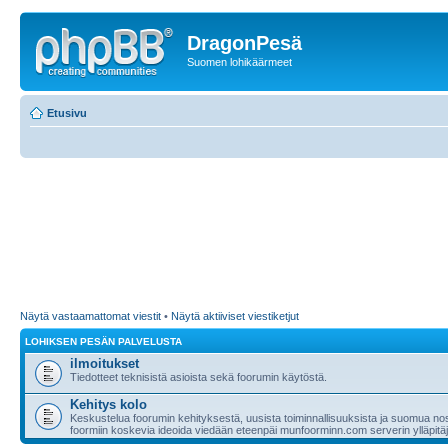
DragonPesä
Suomen lohikäärmeet
Etusivu
Näytä vastaamattomat viestit
•
Näytä aktiiviset viestiketjut
LOHIKSEN PESÄN PALVELUSTA
ilmoitukset
Tiedotteet teknisistä asioista sekä foorumin käytöstä.
Kehitys kolo
Keskustelua foorumin kehityksestä, uusista toiminnallisuuksista ja suomua nost
foormiin koskevia ideoida viedään eteenpäi munfoorminn.com serverin ylläpitäji