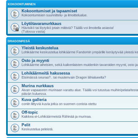
KOKOONTUMINEN
Kokoontumiset ja tapaamiset
Kokoontumisien suunnittelu- ja ilmoittelualue.
Löytötavaranurkkaus
Hävisikö tai löytyikö jotain miitistä? Täällä voi ilmoitella asiasta!
(Tulossa vasta)
DRAGONPESÄ
Yleistä keskustelua
Lohikäärme keskustelua lohikäärme Fandomin ympärille keräytyvää yleistä ke
Osto ja myynti
Lohikäärme aiheisien, sekä kaikenlaisten muidenkin tavaroiden myynti, osto ja
Lohikäärmeitä hakusessa
Etsimässä seuraa?.. tai muutenvain Dragon lähialueelta?
Murina nurkkaus
Aivan vapaaseen murinaan varattu alue. Täällä voi tutustua muihin/pelata/testa
päivän kuluessa.
Kuva galleria
coniin liittyviä kuvia jotka on suomen conista otettu
Off-topic
Kaikkea ei-Lohikäärmeistä Rähinää ja murinaa.
Pelit
Keskustelua peleistä.