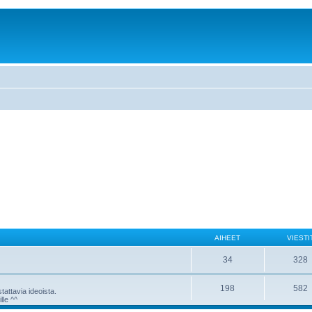
AIHEET
VIESTI
34
328
198
582
attavia ideoista.
lle ^^