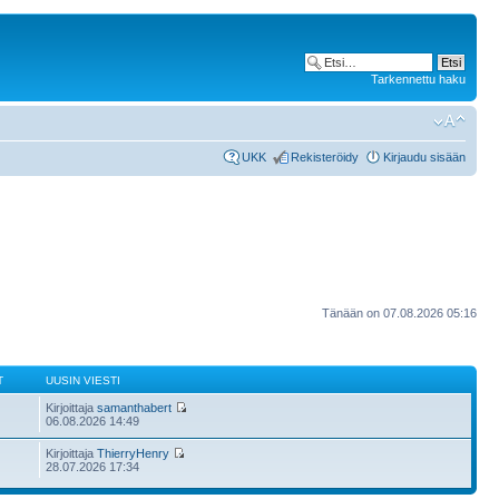
Tarkennettu haku
UKK
Rekisteröidy
Kirjaudu sisään
Tänään on 07.08.2026 05:16
T
UUSIN VIESTI
Kirjoittaja
samanthabert
06.08.2026 14:49
Kirjoittaja
ThierryHenry
28.07.2026 17:34