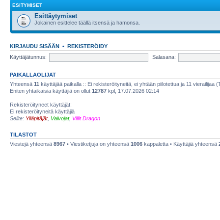
ESITYMISET
Esittäytymiset
Jokainen esittelee täällä itsensä ja hamonsa.
KIRJAUDU SISÄÄN
•
REKISTERÖIDY
Käyttäjätunnus:
Salasana:
PAIKALLAOLIJAT
Yhteensä
11
käyttäjää paikalla :: Ei rekisteröityneitä, ei yhtään piilotettua ja 11 vierailijaa 
Eniten yhtaikaisia käyttäjiä on ollut
12787
kpl, 17.07.2026 02:14
Rekisteröityneet käyttäjät:
Ei rekisteröityneitä käyttäjiä
Selite:
Ylläpitäjät
,
Valvojat
,
Villit Dragon
TILASTOT
Viestejä yhteensä
8967
• Viestiketjuja on yhteensä
1006
kappaletta • Käyttäjiä yhteensä