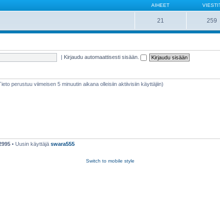
AIHEET
VIESTI
21
259
|
Kirjaudu automaattisesti sisään.
(Tieto perustuu viimeisen 5 minuutin aikana olleisiin aktiivisiin käyttäjiin)
2995
• Uusin käyttäjä
swara555
Switch to mobile style