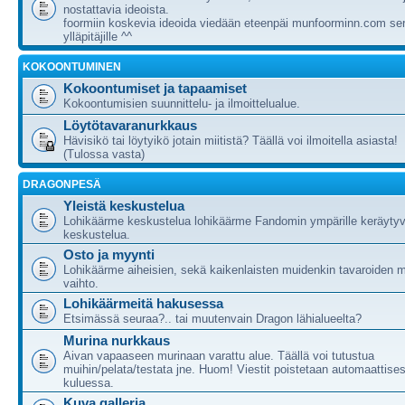
nostattavia ideoista.
foormiin koskevia ideoida viedään eteenpäi munfoorminn.com ser
ylläpitäjille ^^
KOKOONTUMINEN
Kokoontumiset ja tapaamiset
Kokoontumisien suunnittelu- ja ilmoittelualue.
Löytötavaranurkkaus
Hävisikö tai löytyikö jotain miitistä? Täällä voi ilmoitella asiasta!
(Tulossa vasta)
DRAGONPESÄ
Yleistä keskustelua
Lohikäärme keskustelua lohikäärme Fandomin ympärille keräytyv
keskustelua.
Osto ja myynti
Lohikäärme aiheisien, sekä kaikenlaisten muidenkin tavaroiden m
vaihto.
Lohikäärmeitä hakusessa
Etsimässä seuraa?.. tai muutenvain Dragon lähialueelta?
Murina nurkkaus
Aivan vapaaseen murinaan varattu alue. Täällä voi tutustua
muihin/pelata/testata jne. Huom! Viestit poistetaan automaattises
kuluessa.
Kuva galleria