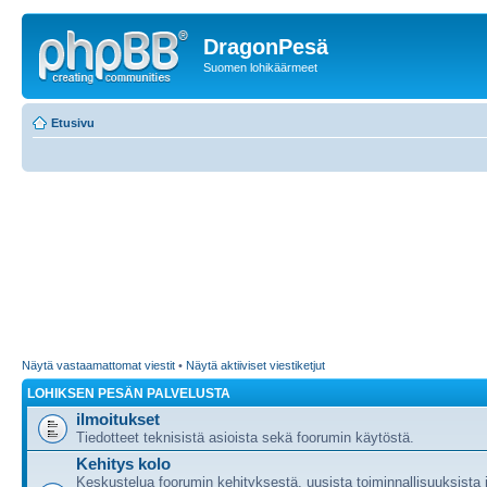
DragonPesä
Suomen lohikäärmeet
Etusivu
Näytä vastaamattomat viestit
•
Näytä aktiiviset viestiketjut
LOHIKSEN PESÄN PALVELUSTA
ilmoitukset
Tiedotteet teknisistä asioista sekä foorumin käytöstä.
Kehitys kolo
Keskustelua foorumin kehityksestä, uusista toiminnallisuuksista