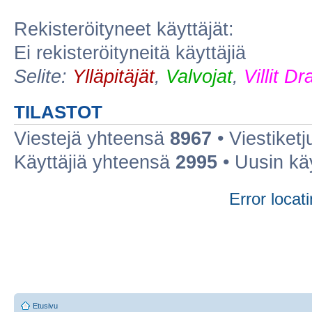
Rekisteröityneet käyttäjät:
Ei rekisteröityneitä käyttäjiä
Selite:
Ylläpitäjät
,
Valvojat
,
Villit D
TILASTOT
Viestejä yhteensä
8967
• Viestiket
Käyttäjiä yhteensä
2995
• Uusin kä
Error locati
Etusivu