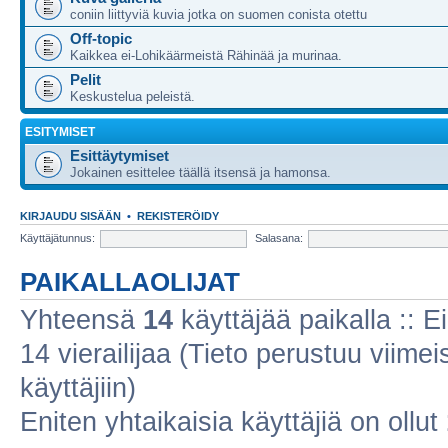
coniin liittyviä kuvia jotka on suomen conista otettu
Off-topic
Kaikkea ei-Lohikäärmeistä Rähinää ja murinaa.
Pelit
Keskustelua peleistä.
ESITYMISET
Esittäytymiset
Jokainen esittelee täällä itsensä ja hamonsa.
KIRJAUDU SISÄÄN
•
REKISTERÖIDY
Käyttäjätunnus:
Salasana:
PAIKALLAOLIJAT
Yhteensä
14
käyttäjää paikalla :: Ei
14 vierailijaa (Tieto perustuu viimeis
käyttäjiin)
Eniten yhtaikaisia käyttäjiä on ollut