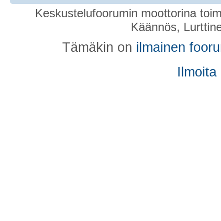
Keskustelufoorumin moottorina toim
Käännös, Lurttin
Tämäkin on
ilmainen foor
Ilmoita