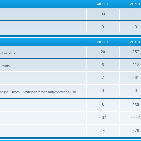
AIHEET
VIESTI
33
311
0
0
AIHEET
VIESTI
20
257
skustelua.
5
212
 vaihto.
7
261
0
0
ta jne. Huom! Viestit poistetaan automaattisesti 30
8
235
662
6242
14
270