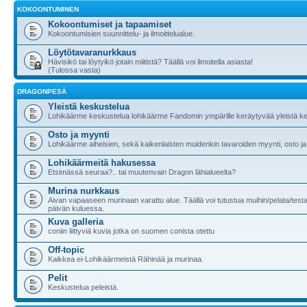
KOKOONTUMINEN
Kokoontumiset ja tapaamiset
Kokoontumisien suunnittelu- ja ilmoittelualue.
Löytötavaranurkkaus
Hävisikö tai löytyikö jotain miitistä? Täällä voi ilmoitella asiasta!
(Tulossa vasta)
DRAGONPESÄ
Yleistä keskustelua
Lohikäärme keskustelua lohikäärme Fandomin ympärille keräytyvää yleistä ke
Osto ja myynti
Lohikäärme aiheisien, sekä kaikenlaisten muidenkin tavaroiden myynti, osto ja
Lohikäärmeitä hakusessa
Etsimässä seuraa?.. tai muutenvain Dragon lähialueelta?
Murina nurkkaus
Aivan vapaaseen murinaan varattu alue. Täällä voi tutustua muihin/pelata/testa
päivän kuluessa.
Kuva galleria
coniin liittyviä kuvia jotka on suomen conista otettu
Off-topic
Kaikkea ei-Lohikäärmeistä Rähinää ja murinaa.
Pelit
Keskustelua peleistä.