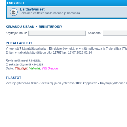
ESITYMISET
Esittäytymiset
Jokainen esittelee täällä itsensä ja hamonsa.
KIRJAUDU SISÄÄN
•
REKISTERÖIDY
Käyttäjätunnus:
Salasana:
PAIKALLAOLIJAT
Yhteensä
7
käyttäjää paikalla :: Ei rekisteröityneitä, ei yhtään piilotettua ja 7 vierailijaa (T
Eniten yhtaikaisia käyttäjiä on ollut
12787
kpl, 17.07.2026 02:14
Rekisteröityneet käyttäjät:
Ei rekisteröityneitä käyttäjiä
Selite:
Ylläpitäjät
,
Valvojat
,
Villit Dragon
TILASTOT
Viestejä yhteensä
8967
• Viestiketjuja on yhteensä
1006
kappaletta • Käyttäjiä yhteensä