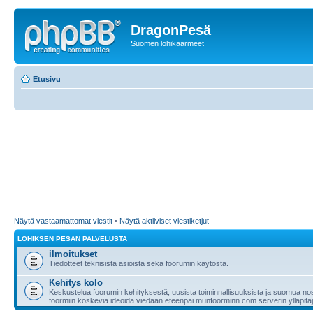
DragonPesä
Suomen lohikäärmeet
Etusivu
Näytä vastaamattomat viestit
•
Näytä aktiiviset viestiketjut
LOHIKSEN PESÄN PALVELUSTA
ilmoitukset
Tiedotteet teknisistä asioista sekä foorumin käytöstä.
Kehitys kolo
Keskustelua foorumin kehityksestä, uusista toiminnallisuuksista ja suomua nost
foormiin koskevia ideoida viedään eteenpäi munfoorminn.com serverin ylläpitäji