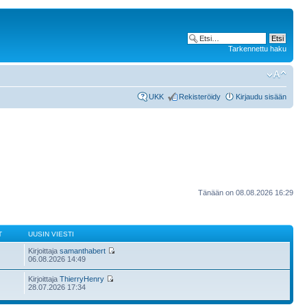
Tarkennettu haku
UKK
Rekisteröidy
Kirjaudu sisään
Tänään on 08.08.2026 16:29
T
UUSIN VIESTI
Kirjoittaja
samanthabert
06.08.2026 14:49
Kirjoittaja
ThierryHenry
28.07.2026 17:34