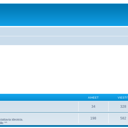
AIHEET
VIESTI
34
328
198
582
attavia ideoista.
lle ^^