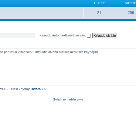
AIHEET
VIESTI
21
259
|
Kirjaudu automaattisesti sisään.
ieto perustuu viimeisen 5 minuutin aikana olleisiin aktiivisiin käyttäjiin)
2995
• Uusin käyttäjä
swara555
Switch to mobile style