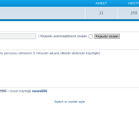
AIHEET
VIESTI
21
259
|
Kirjaudu automaattisesti sisään.
ieto perustuu viimeisen 5 minuutin aikana olleisiin aktiivisiin käyttäjiin)
2995
• Uusin käyttäjä
swara555
Switch to mobile style