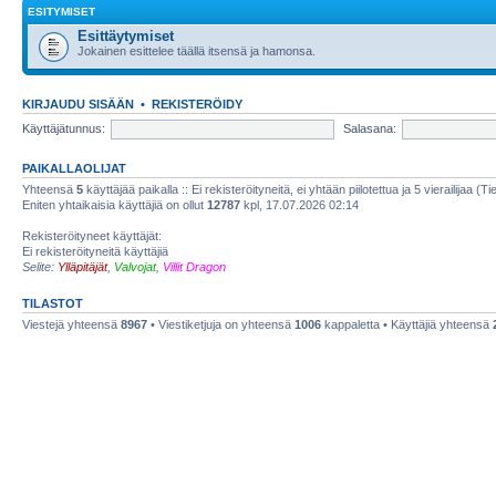
ESITYMISET
Esittäytymiset
Jokainen esittelee täällä itsensä ja hamonsa.
KIRJAUDU SISÄÄN
•
REKISTERÖIDY
Käyttäjätunnus:
Salasana:
PAIKALLAOLIJAT
Yhteensä
5
käyttäjää paikalla :: Ei rekisteröityneitä, ei yhtään piilotettua ja 5 vierailijaa (T
Eniten yhtaikaisia käyttäjiä on ollut
12787
kpl, 17.07.2026 02:14
Rekisteröityneet käyttäjät:
Ei rekisteröityneitä käyttäjiä
Selite:
Ylläpitäjät
,
Valvojat
,
Villit Dragon
TILASTOT
Viestejä yhteensä
8967
• Viestiketjuja on yhteensä
1006
kappaletta • Käyttäjiä yhteensä