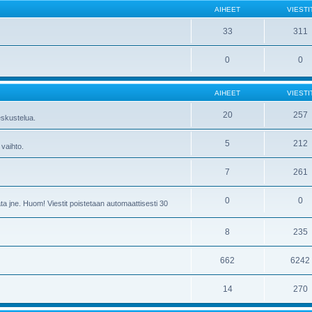
AIHEET
VIESTI
33
311
0
0
AIHEET
VIESTI
20
257
skustelua.
5
212
 vaihto.
7
261
0
0
ta jne. Huom! Viestit poistetaan automaattisesti 30
8
235
662
6242
14
270