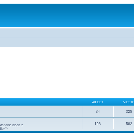
AIHEET
VIESTI
34
328
198
582
attavia ideoista.
lle ^^