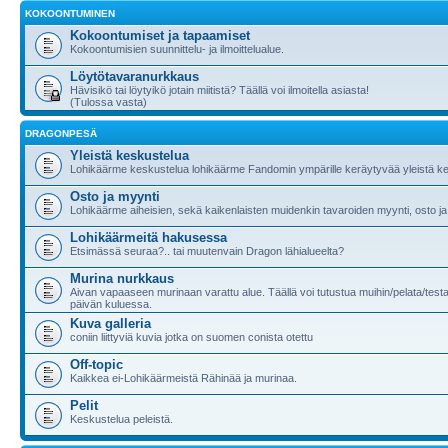
KOKOONTUMINEN
Kokoontumiset ja tapaamiset
Kokoontumisien suunnittelu- ja ilmoittelualue.
Löytötavaranurkkaus
Hävisikö tai löytyikö jotain miitistä? Täällä voi ilmoitella asiasta!
(Tulossa vasta)
DRAGONPESÄ
Yleistä keskustelua
Lohikäärme keskustelua lohikäärme Fandomin ympärille keräytyvää yleistä ke
Osto ja myynti
Lohikäärme aiheisien, sekä kaikenlaisten muidenkin tavaroiden myynti, osto ja
Lohikäärmeitä hakusessa
Etsimässä seuraa?.. tai muutenvain Dragon lähialueelta?
Murina nurkkaus
Aivan vapaaseen murinaan varattu alue. Täällä voi tutustua muihin/pelata/testa
päivän kuluessa.
Kuva galleria
coniin liittyviä kuvia jotka on suomen conista otettu
Off-topic
Kaikkea ei-Lohikäärmeistä Rähinää ja murinaa.
Pelit
Keskustelua peleistä.