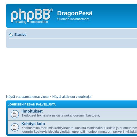
DragonPesä
Suomen lohikäärmeet
Etusivu
Näytä vastaamattomat viestit
•
Näytä aktiiviset viestiketjut
LOHIKSEN PESÄN PALVELUSTA
ilmoitukset
Tiedotteet teknisistä asioista sekä foorumin käytöstä.
Kehitys kolo
Keskustelua foorumin kehityksestä, uusista toiminnallisuuksista ja suomua nost
foormiin koskevia ideoida viedään eteenpäi munfoorminn.com serverin ylläpitäji