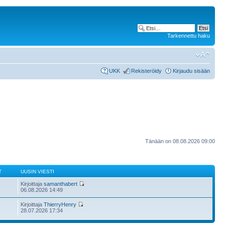
Tarkennettu haku
UKK
Rekisteröidy
Kirjaudu sisään
Tänään on 08.08.2026 09:00
T
UUSIN VIESTI
Kirjoittaja
samanthabert
06.08.2026 14:49
Kirjoittaja
ThierryHenry
28.07.2026 17:34