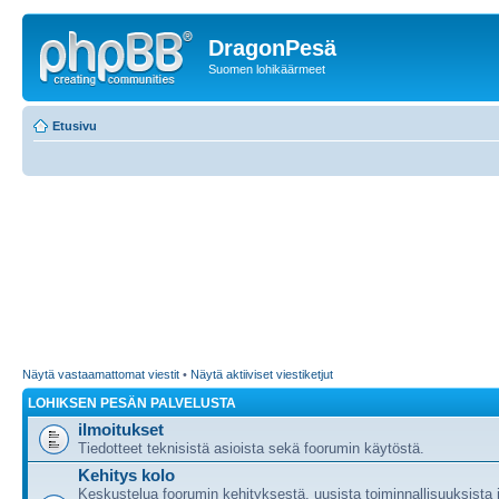
DragonPesä
Suomen lohikäärmeet
Etusivu
Näytä vastaamattomat viestit
•
Näytä aktiiviset viestiketjut
LOHIKSEN PESÄN PALVELUSTA
ilmoitukset
Tiedotteet teknisistä asioista sekä foorumin käytöstä.
Kehitys kolo
Keskustelua foorumin kehityksestä, uusista toiminnallisuuksista