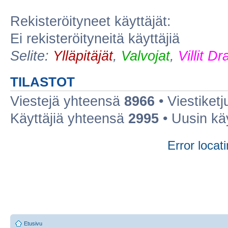
Rekisteröityneet käyttäjät:
Ei rekisteröityneitä käyttäjiä
Selite:
Ylläpitäjät
,
Valvojat
,
Villit D
TILASTOT
Viestejä yhteensä
8966
• Viestiket
Käyttäjiä yhteensä
2995
• Uusin kä
Error locati
Etusivu