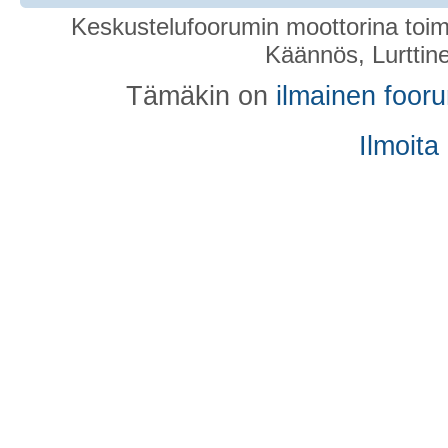
Keskustelufoorumin moottorina toim
Käännös, Lurttin
Tämäkin on
ilmainen foor
Ilmoita