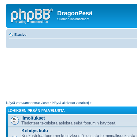
DragonPesä
Suomen lohikäärmeet
Etusivu
Näytä vastaamattomat viestit
•
Näytä aktiiviset viestiketjut
LOHIKSEN PESÄN PALVELUSTA
ilmoitukset
Tiedotteet teknisistä asioista sekä foorumin käytöstä.
Kehitys kolo
Keskustelua foorumin kehityksestä, uusista toiminnallisuuksista