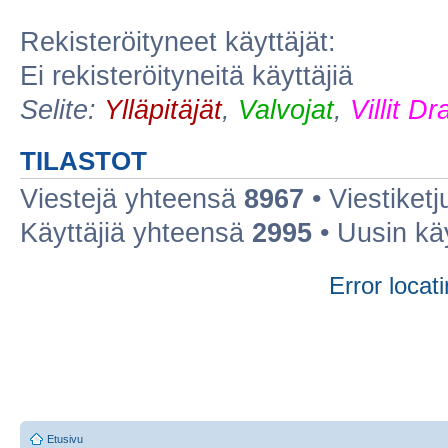
Rekisteröityneet käyttäjät:
Ei rekisteröityneitä käyttäjiä
Selite:
Ylläpitäjät
,
Valvojat
,
Villit D
TILASTOT
Viestejä yhteensä
8967
• Viestiket
Käyttäjiä yhteensä
2995
• Uusin kä
Error locati
Etusivu