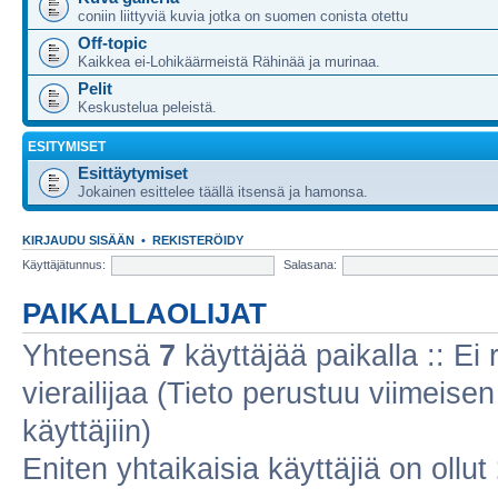
coniin liittyviä kuvia jotka on suomen conista otettu
Off-topic
Kaikkea ei-Lohikäärmeistä Rähinää ja murinaa.
Pelit
Keskustelua peleistä.
ESITYMISET
Esittäytymiset
Jokainen esittelee täällä itsensä ja hamonsa.
KIRJAUDU SISÄÄN
•
REKISTERÖIDY
Käyttäjätunnus:
Salasana:
PAIKALLAOLIJAT
Yhteensä
7
käyttäjää paikalla :: Ei r
vierailijaa (Tieto perustuu viimeisen 
käyttäjiin)
Eniten yhtaikaisia käyttäjiä on ollut