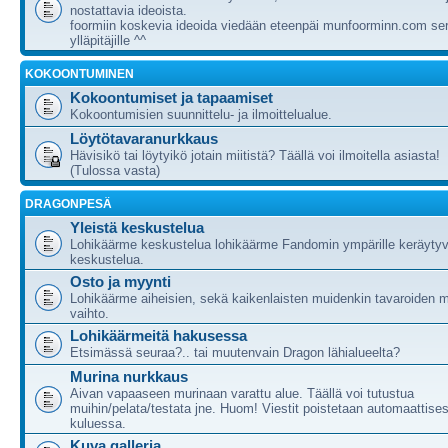
nostattavia ideoista.
foormiin koskevia ideoida viedään eteenpäi munfoorminn.com ser
ylläpitäjille ^^
KOKOONTUMINEN
Kokoontumiset ja tapaamiset
Kokoontumisien suunnittelu- ja ilmoittelualue.
Löytötavaranurkkaus
Hävisikö tai löytyikö jotain miitistä? Täällä voi ilmoitella asiasta!
(Tulossa vasta)
DRAGONPESÄ
Yleistä keskustelua
Lohikäärme keskustelua lohikäärme Fandomin ympärille keräytyv
keskustelua.
Osto ja myynti
Lohikäärme aiheisien, sekä kaikenlaisten muidenkin tavaroiden m
vaihto.
Lohikäärmeitä hakusessa
Etsimässä seuraa?.. tai muutenvain Dragon lähialueelta?
Murina nurkkaus
Aivan vapaaseen murinaan varattu alue. Täällä voi tutustua
muihin/pelata/testata jne. Huom! Viestit poistetaan automaattises
kuluessa.
Kuva galleria