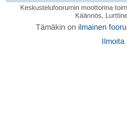
Keskustelufoorumin moottorina toim
Käännös, Lurttin
Tämäkin on
ilmainen foor
Ilmoita