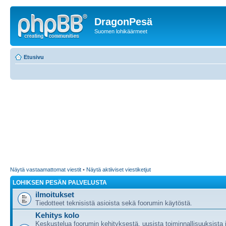
DragonPesä
Suomen lohikäärmeet
Etusivu
Näytä vastaamattomat viestit
•
Näytä aktiiviset viestiketjut
LOHIKSEN PESÄN PALVELUSTA
ilmoitukset
Tiedotteet teknisistä asioista sekä foorumin käytöstä.
Kehitys kolo
Keskustelua foorumin kehityksestä, uusista toiminnallisuuksista