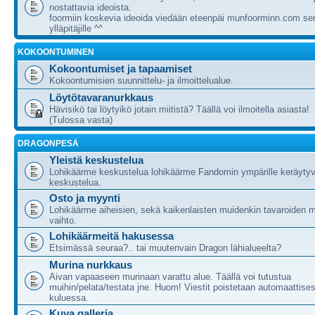
nostattavia ideoista.
foormiin koskevia ideoida viedään eteenpäi munfoorminn.com ser
ylläpitäjille ^^
KOKOONTUMINEN
Kokoontumiset ja tapaamiset
Kokoontumisien suunnittelu- ja ilmoittelualue.
Löytötavaranurkkaus
Hävisikö tai löytyikö jotain miitistä? Täällä voi ilmoitella asiasta!
(Tulossa vasta)
DRAGONPESÄ
Yleistä keskustelua
Lohikäärme keskustelua lohikäärme Fandomin ympärille keräytyv
keskustelua.
Osto ja myynti
Lohikäärme aiheisien, sekä kaikenlaisten muidenkin tavaroiden m
vaihto.
Lohikäärmeitä hakusessa
Etsimässä seuraa?.. tai muutenvain Dragon lähialueelta?
Murina nurkkaus
Aivan vapaaseen murinaan varattu alue. Täällä voi tutustua
muihin/pelata/testata jne. Huom! Viestit poistetaan automaattises
kuluessa.
Kuva galleria