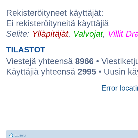
Rekisteröityneet käyttäjät:
Ei rekisteröityneitä käyttäjiä
Selite:
Ylläpitäjät
,
Valvojat
,
Villit D
TILASTOT
Viestejä yhteensä
8966
• Viestiket
Käyttäjiä yhteensä
2995
• Uusin kä
Error locati
Etusivu