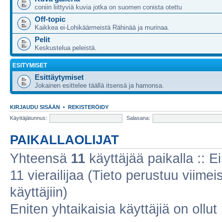
coniin liittyviä kuvia jotka on suomen conista otettu
Off-topic
Kaikkea ei-Lohikäärmeistä Rähinää ja murinaa.
Pelit
Keskustelua peleistä.
ESITYMISET
Esittäytymiset
Jokainen esittelee täällä itsensä ja hamonsa.
KIRJAUDU SISÄÄN
•
REKISTERÖIDY
Käyttäjätunnus:
Salasana:
PAIKALLAOLIJAT
Yhteensä
11
käyttäjää paikalla :: Ei
11 vierailijaa (Tieto perustuu viimeis
käyttäjiin)
Eniten yhtaikaisia käyttäjiä on ollut