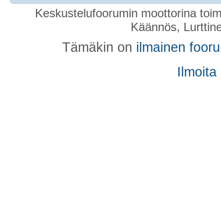
Keskustelufoorumin moottorina toim
Käännös, Lurttin
Tämäkin on
ilmainen foor
Ilmoita