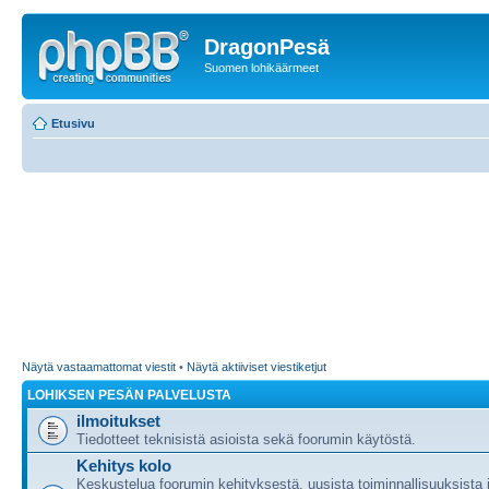
DragonPesä
Suomen lohikäärmeet
Etusivu
Näytä vastaamattomat viestit
•
Näytä aktiiviset viestiketjut
LOHIKSEN PESÄN PALVELUSTA
ilmoitukset
Tiedotteet teknisistä asioista sekä foorumin käytöstä.
Kehitys kolo
Keskustelua foorumin kehityksestä, uusista toiminnallisuuksista