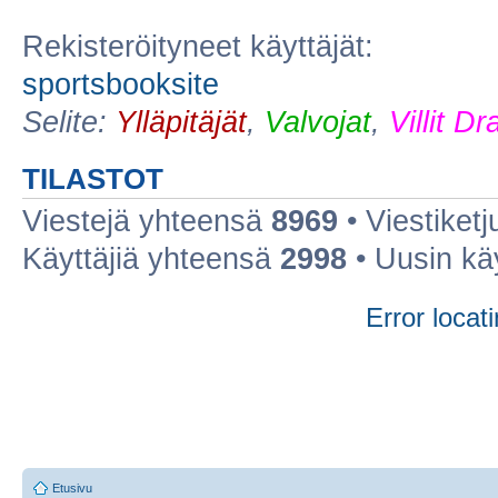
Rekisteröityneet käyttäjät:
sportsbooksite
Selite:
Ylläpitäjät
,
Valvojat
,
Villit D
TILASTOT
Viestejä yhteensä
8969
• Viestiket
Käyttäjiä yhteensä
2998
• Uusin kä
Error locati
Etusivu