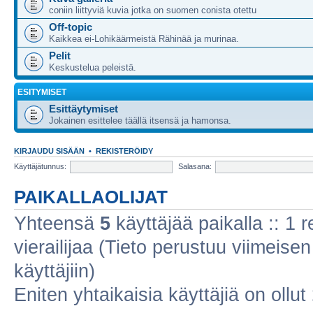
coniin liittyviä kuvia jotka on suomen conista otettu
Off-topic
Kaikkea ei-Lohikäärmeistä Rähinää ja murinaa.
Pelit
Keskustelua peleistä.
ESITYMISET
Esittäytymiset
Jokainen esittelee täällä itsensä ja hamonsa.
KIRJAUDU SISÄÄN
•
REKISTERÖIDY
Käyttäjätunnus:
Salasana:
PAIKALLAOLIJAT
Yhteensä
5
käyttäjää paikalla :: 1 r
vierailijaa (Tieto perustuu viimeisen 
käyttäjiin)
Eniten yhtaikaisia käyttäjiä on ollut