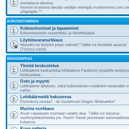
nostattavia ideoista.
foormiin koskevia ideoida viedään eteenpäi munfoorminn.com ser
ylläpitäjille ^^
KOKOONTUMINEN
Kokoontumiset ja tapaamiset
Kokoontumisien suunnittelu- ja ilmoittelualue.
Löytötavaranurkkaus
Hävisikö tai löytyikö jotain miitistä? Täällä voi ilmoitella asiasta!
(Tulossa vasta)
DRAGONPESÄ
Yleistä keskustelua
Lohikäärme keskustelua lohikäärme Fandomin ympärille keräytyv
keskustelua.
Osto ja myynti
Lohikäärme aiheisien, sekä kaikenlaisten muidenkin tavaroiden m
vaihto.
Lohikäärmeitä hakusessa
Etsimässä seuraa?.. tai muutenvain Dragon lähialueelta?
Murina nurkkaus
Aivan vapaaseen murinaan varattu alue. Täällä voi tutustua
muihin/pelata/testata jne. Huom! Viestit poistetaan automaattises
kuluessa.
Kuva galleria