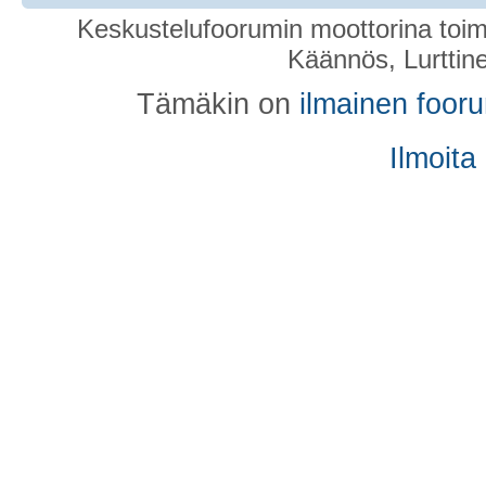
Keskustelufoorumin moottorina toim
Käännös, Lurttin
Tämäkin on
ilmainen foor
Ilmoita