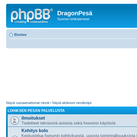
DragonPesä
Suomen lohikäärmeet
Etusivu
Näytä vastaamattomat viestit
•
Näytä aktiiviset viestiketjut
LOHIKSEN PESÄN PALVELUSTA
ilmoitukset
Tiedotteet teknisistä asioista sekä foorumin käytöstä.
Kehitys kolo
Keskustelua foorumin kehityksestä, uusista toiminnallisuuksista