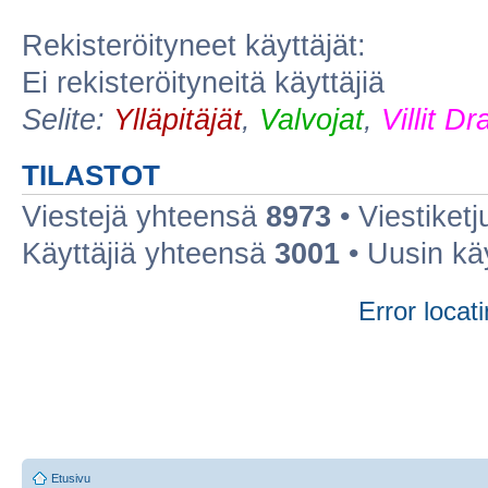
Rekisteröityneet käyttäjät:
Ei rekisteröityneitä käyttäjiä
Selite:
Ylläpitäjät
,
Valvojat
,
Villit D
TILASTOT
Viestejä yhteensä
8973
• Viestiket
Käyttäjiä yhteensä
3001
• Uusin kä
Error locati
Etusivu