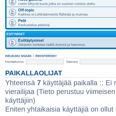
coniin liittyviä kuvia jotka on suomen conista otettu
Off-topic
Kaikkea ei-Lohikäärmeistä Rähinää ja murinaa.
Pelit
Keskustelua peleistä.
ESITYMISET
Esittäytymiset
Jokainen esittelee täällä itsensä ja hamonsa.
KIRJAUDU SISÄÄN
•
REKISTERÖIDY
Käyttäjätunnus:
Salasana:
PAIKALLAOLIJAT
Yhteensä
7
käyttäjää paikalla :: Ei r
vierailijaa (Tieto perustuu viimeisen 
käyttäjiin)
Eniten yhtaikaisia käyttäjiä on ollut