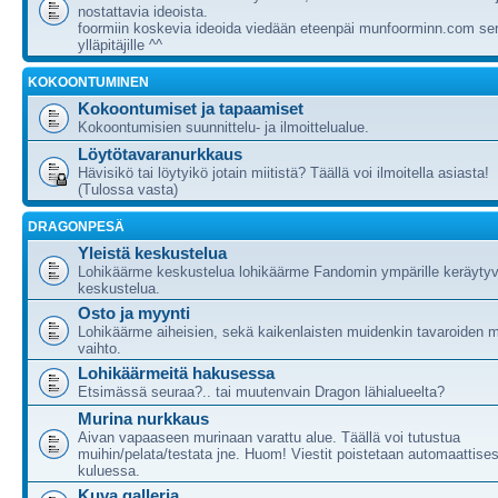
nostattavia ideoista.
foormiin koskevia ideoida viedään eteenpäi munfoorminn.com ser
ylläpitäjille ^^
KOKOONTUMINEN
Kokoontumiset ja tapaamiset
Kokoontumisien suunnittelu- ja ilmoittelualue.
Löytötavaranurkkaus
Hävisikö tai löytyikö jotain miitistä? Täällä voi ilmoitella asiasta!
(Tulossa vasta)
DRAGONPESÄ
Yleistä keskustelua
Lohikäärme keskustelua lohikäärme Fandomin ympärille keräytyv
keskustelua.
Osto ja myynti
Lohikäärme aiheisien, sekä kaikenlaisten muidenkin tavaroiden m
vaihto.
Lohikäärmeitä hakusessa
Etsimässä seuraa?.. tai muutenvain Dragon lähialueelta?
Murina nurkkaus
Aivan vapaaseen murinaan varattu alue. Täällä voi tutustua
muihin/pelata/testata jne. Huom! Viestit poistetaan automaattises
kuluessa.
Kuva galleria