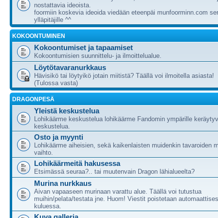
nostattavia ideoista.
foormiin koskevia ideoida viedään eteenpäi munfoorminn.com ser
ylläpitäjille ^^
KOKOONTUMINEN
Kokoontumiset ja tapaamiset
Kokoontumisien suunnittelu- ja ilmoittelualue.
Löytötavaranurkkaus
Hävisikö tai löytyikö jotain miitistä? Täällä voi ilmoitella asiasta!
(Tulossa vasta)
DRAGONPESÄ
Yleistä keskustelua
Lohikäärme keskustelua lohikäärme Fandomin ympärille keräytyv
keskustelua.
Osto ja myynti
Lohikäärme aiheisien, sekä kaikenlaisten muidenkin tavaroiden m
vaihto.
Lohikäärmeitä hakusessa
Etsimässä seuraa?.. tai muutenvain Dragon lähialueelta?
Murina nurkkaus
Aivan vapaaseen murinaan varattu alue. Täällä voi tutustua
muihin/pelata/testata jne. Huom! Viestit poistetaan automaattises
kuluessa.
Kuva galleria