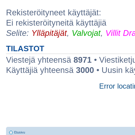
Rekisteröityneet käyttäjät:
Ei rekisteröityneitä käyttäjiä
Selite:
Ylläpitäjät
,
Valvojat
,
Villit D
TILASTOT
Viestejä yhteensä
8971
• Viestiket
Käyttäjiä yhteensä
3000
• Uusin kä
Error locati
Etusivu