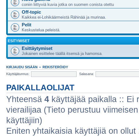
coniin liittyviä kuvia jotka on suomen conista otettu
Off-topic
Kaikkea ei-Lohikäärmeistä Rähinää ja murinaa.
Pelit
Keskustelua peleistä.
ESITYMISET
Esittäytymiset
Jokainen esittelee täällä itsensä ja hamonsa.
KIRJAUDU SISÄÄN
•
REKISTERÖIDY
Käyttäjätunnus:
Salasana:
PAIKALLAOLIJAT
Yhteensä
4
käyttäjää paikalla :: Ei r
vierailijaa (Tieto perustuu viimeisen 
käyttäjiin)
Eniten yhtaikaisia käyttäjiä on ollut