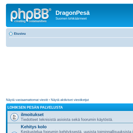
DragonPesä
Suomen lohikäärmeet
Etusivu
Näytä vastaamattomat viestit
•
Näytä aktiiviset viestiketjut
LOHIKSEN PESÄN PALVELUSTA
ilmoitukset
Tiedotteet teknisistä asioista sekä foorumin käytöstä.
Kehitys kolo
Keskustelua foorumin kehityksestä, uusista toiminnallisuuksista