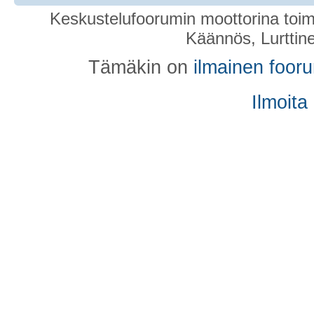
Keskustelufoorumin moottorina toim
Käännös, Lurttin
Tämäkin on
ilmainen foor
Ilmoita