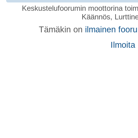
Keskustelufoorumin moottorina toim
Käännös, Lurttin
Tämäkin on
ilmainen foor
Ilmoita