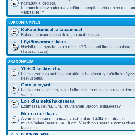
nostattavia ideoista.
foormiin koskevia ideoida viedään eteenpäi munfoorminn.com ser
ylläpitäjille ^^
KOKOONTUMINEN
Kokoontumiset ja tapaamiset
Kokoontumisien suunnittelu- ja ilmoittelualue.
Löytötavaranurkkaus
Hävisikö tai löytyikö jotain miitistä? Täällä voi ilmoitella asiasta!
(Tulossa vasta)
DRAGONPESÄ
Yleistä keskustelua
Lohikäärme keskustelua lohikäärme Fandomin ympärille keräytyv
keskustelua.
Osto ja myynti
Lohikäärme aiheisien, sekä kaikenlaisten muidenkin tavaroiden m
vaihto.
Lohikäärmeitä hakusessa
Etsimässä seuraa?.. tai muutenvain Dragon lähialueelta?
Murina nurkkaus
Aivan vapaaseen murinaan varattu alue. Täällä voi tutustua
muihin/pelata/testata jne. Huom! Viestit poistetaan automaattises
kuluessa.
Kuva galleria