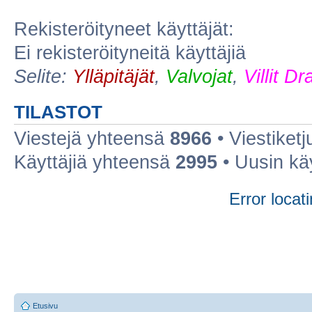
Rekisteröityneet käyttäjät:
Ei rekisteröityneitä käyttäjiä
Selite:
Ylläpitäjät
,
Valvojat
,
Villit D
TILASTOT
Viestejä yhteensä
8966
• Viestiket
Käyttäjiä yhteensä
2995
• Uusin kä
Error locati
Etusivu