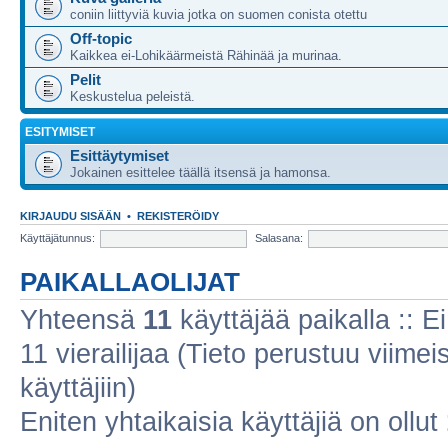
coniin liittyviä kuvia jotka on suomen conista otettu
Off-topic
Kaikkea ei-Lohikäärmeistä Rähinää ja murinaa.
Pelit
Keskustelua peleistä.
ESITYMISET
Esittäytymiset
Jokainen esittelee täällä itsensä ja hamonsa.
KIRJAUDU SISÄÄN
•
REKISTERÖIDY
Käyttäjätunnus:
Salasana:
PAIKALLAOLIJAT
Yhteensä
11
käyttäjää paikalla :: Ei
11 vierailijaa (Tieto perustuu viimeis
käyttäjiin)
Eniten yhtaikaisia käyttäjiä on ollut