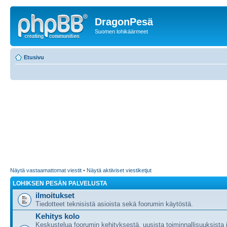
DragonPesä
Suomen lohikäärmeet
Etusivu
Näytä vastaamattomat viestit
•
Näytä aktiiviset viestiketjut
LOHIKSEN PESÄN PALVELUSTA
ilmoitukset
Tiedotteet teknisistä asioista sekä foorumin käytöstä.
Kehitys kolo
Keskustelua foorumin kehityksestä, uusista toiminnallisuuksista