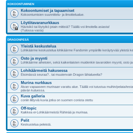
KOKOONTUMINEN
Kokoontumiset ja tapaamiset
Kokoontumisien suunnittelu- ja ilmoittelualue.
Löytötavaranurkkaus
Hävisikö tai löytyikö jotain miitistä? Täällä voi ilmoitella asiasta!
(Tulossa vasta)
DRAGONPESÄ
Yleistä keskustelua
Lohikäärme keskustelua lohikäärme Fandomin ympärille keräytyvää yleistä ke
Osto ja myynti
Lohikäärme aiheisien, sekä kaikenlaisten muidenkin tavaroiden myynti, osto ja
Lohikäärmeitä hakusessa
Etsimässä seuraa?.. tai muutenvain Dragon lähialueelta?
Murina nurkkaus
Aivan vapaaseen murinaan varattu alue. Täällä voi tutustua muihin/pelata/testa
päivän kuluessa.
Kuva galleria
coniin liittyviä kuvia jotka on suomen conista otettu
Off-topic
Kaikkea ei-Lohikäärmeistä Rähinää ja murinaa.
Pelit
Keskustelua peleistä.