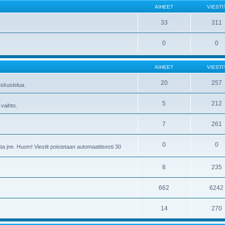
AIHEET
VIESTI
33
311
0
0
AIHEET
VIESTI
20
257
skustelua.
5
212
 vaihto.
7
261
0
0
ta jne. Huom! Viestit poistetaan automaattisesti 30
8
235
662
6242
14
270