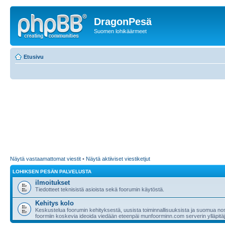
DragonPesä
Suomen lohikäärmeet
Etusivu
Näytä vastaamattomat viestit
•
Näytä aktiiviset viestiketjut
LOHIKSEN PESÄN PALVELUSTA
ilmoitukset
Tiedotteet teknisistä asioista sekä foorumin käytöstä.
Kehitys kolo
Keskustelua foorumin kehityksestä, uusista toiminnallisuuksista ja suomua nost
foormiin koskevia ideoida viedään eteenpäi munfoorminn.com serverin ylläpitäji