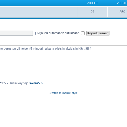
AIHEET
VIESTI
21
259
|
Kirjaudu automaattisesti sisään.
ieto perustuu viimeisen 5 minuutin aikana olleisiin aktiivisiin käyttäjiin)
2995
• Uusin käyttäjä
swara555
Switch to mobile style