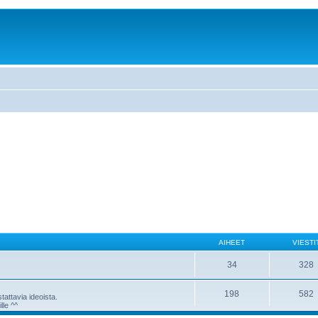
AIHEET
VIESTI
34
328
198
582
attavia ideoista.
lle ^^