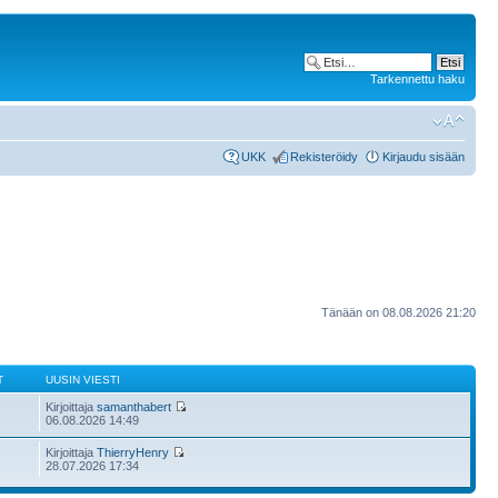
Tarkennettu haku
UKK
Rekisteröidy
Kirjaudu sisään
Tänään on 08.08.2026 21:20
T
UUSIN VIESTI
Kirjoittaja
samanthabert
06.08.2026 14:49
Kirjoittaja
ThierryHenry
28.07.2026 17:34