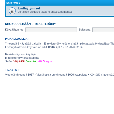
ESITYMISET
Esittäytymiset
Jokainen esittelee täällä itsensä ja hamonsa.
KIRJAUDU SISÄÄN
•
REKISTERÖIDY
Käyttäjätunnus:
Salasana:
PAIKALLAOLIJAT
Yhteensä
9
käyttäjää paikalla :: Ei rekisteröityneitä, ei yhtään piilotettua ja 9 vierailijaa (T
Eniten yhtaikaisia käyttäjiä on ollut
12787
kpl, 17.07.2026 02:14
Rekisteröityneet käyttäjät:
Ei rekisteröityneitä käyttäjiä
Selite:
Ylläpitäjät
,
Valvojat
,
Villit Dragon
TILASTOT
Viestejä yhteensä
8967
• Viestiketjuja on yhteensä
1006
kappaletta • Käyttäjiä yhteensä