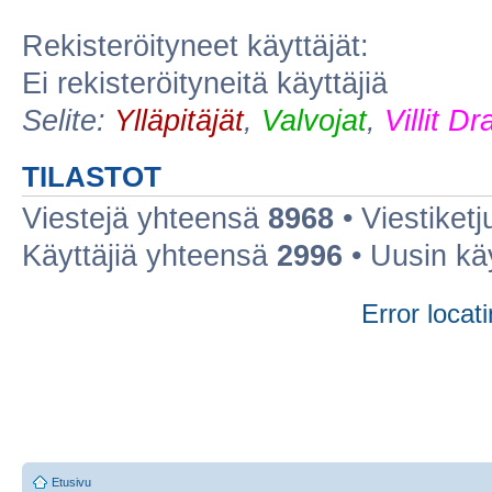
Rekisteröityneet käyttäjät:
Ei rekisteröityneitä käyttäjiä
Selite:
Ylläpitäjät
,
Valvojat
,
Villit D
TILASTOT
Viestejä yhteensä
8968
• Viestiket
Käyttäjiä yhteensä
2996
• Uusin kä
Error locati
Etusivu