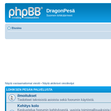
DragonPesä
Suomen lohikäärmeet
Etusivu
Näytä vastaamattomat viestit
•
Näytä aktiiviset viestiketjut
LOHIKSEN PESÄN PALVELUSTA
ilmoitukset
Tiedotteet teknisistä asioista sekä foorumin käytöstä.
Kehitys kolo
Keskustelua foorumin kehityksestä, uusista toiminnallisuuksista