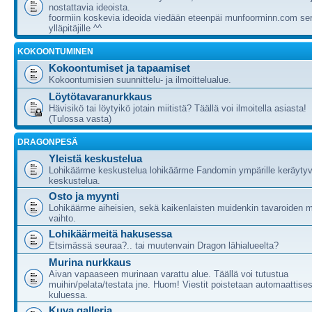
nostattavia ideoista.
foormiin koskevia ideoida viedään eteenpäi munfoorminn.com ser
ylläpitäjille ^^
KOKOONTUMINEN
Kokoontumiset ja tapaamiset
Kokoontumisien suunnittelu- ja ilmoittelualue.
Löytötavaranurkkaus
Hävisikö tai löytyikö jotain miitistä? Täällä voi ilmoitella asiasta!
(Tulossa vasta)
DRAGONPESÄ
Yleistä keskustelua
Lohikäärme keskustelua lohikäärme Fandomin ympärille keräytyv
keskustelua.
Osto ja myynti
Lohikäärme aiheisien, sekä kaikenlaisten muidenkin tavaroiden m
vaihto.
Lohikäärmeitä hakusessa
Etsimässä seuraa?.. tai muutenvain Dragon lähialueelta?
Murina nurkkaus
Aivan vapaaseen murinaan varattu alue. Täällä voi tutustua
muihin/pelata/testata jne. Huom! Viestit poistetaan automaattises
kuluessa.
Kuva galleria