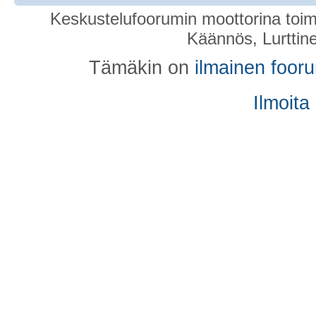
Keskustelufoorumin moottorina toim
Käännös, Lurttin
Tämäkin on
ilmainen foor
Ilmoita