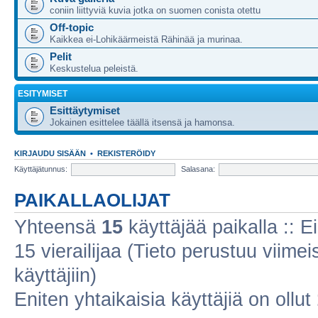
coniin liittyviä kuvia jotka on suomen conista otettu
Off-topic
Kaikkea ei-Lohikäärmeistä Rähinää ja murinaa.
Pelit
Keskustelua peleistä.
ESITYMISET
Esittäytymiset
Jokainen esittelee täällä itsensä ja hamonsa.
KIRJAUDU SISÄÄN
•
REKISTERÖIDY
Käyttäjätunnus:
Salasana:
PAIKALLAOLIJAT
Yhteensä
15
käyttäjää paikalla :: Ei
15 vierailijaa (Tieto perustuu viimeis
käyttäjiin)
Eniten yhtaikaisia käyttäjiä on ollut