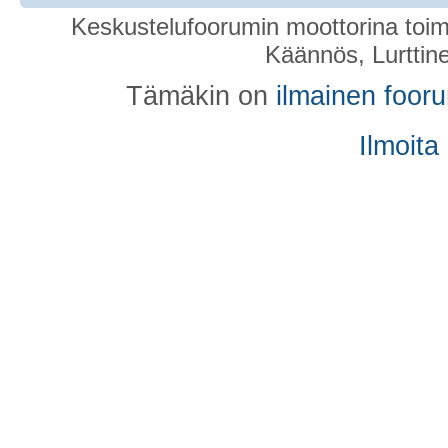
Keskustelufoorumin moottorina toim
Käännös, Lurttin
Tämäkin on
ilmainen foor
Ilmoita