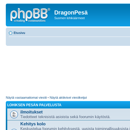
DragonPesä
Suomen lohikäärmeet
Etusivu
Näytä vastaamattomat viestit
•
Näytä aktiiviset viestiketjut
LOHIKSEN PESÄN PALVELUSTA
ilmoitukset
Tiedotteet teknisistä asioista sekä foorumin käytöstä.
Kehitys kolo
Keskustelua foorumin kehityksestä, uusista toiminnallisuuksista