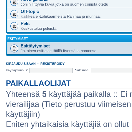
coniin liittyviä kuvia jotka on suomen conista otettu
Off-topic
Kaikkea ei-Lohikäärmeistä Rähinää ja murinaa.
Pelit
Keskustelua peleistä.
ESITYMISET
Esittäytymiset
Jokainen esittelee täällä itsensä ja hamonsa.
KIRJAUDU SISÄÄN
•
REKISTERÖIDY
Käyttäjätunnus:
Salasana:
PAIKALLAOLIJAT
Yhteensä
5
käyttäjää paikalla :: Ei r
vierailijaa (Tieto perustuu viimeisen 
käyttäjiin)
Eniten yhtaikaisia käyttäjiä on ollut