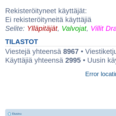
Rekisteröityneet käyttäjät:
Ei rekisteröityneitä käyttäjiä
Selite:
Ylläpitäjät
,
Valvojat
,
Villit D
TILASTOT
Viestejä yhteensä
8967
• Viestiket
Käyttäjiä yhteensä
2995
• Uusin kä
Error locati
Etusivu