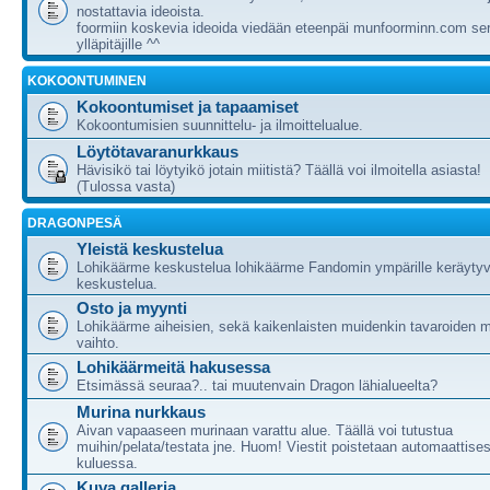
nostattavia ideoista.
foormiin koskevia ideoida viedään eteenpäi munfoorminn.com ser
ylläpitäjille ^^
KOKOONTUMINEN
Kokoontumiset ja tapaamiset
Kokoontumisien suunnittelu- ja ilmoittelualue.
Löytötavaranurkkaus
Hävisikö tai löytyikö jotain miitistä? Täällä voi ilmoitella asiasta!
(Tulossa vasta)
DRAGONPESÄ
Yleistä keskustelua
Lohikäärme keskustelua lohikäärme Fandomin ympärille keräytyv
keskustelua.
Osto ja myynti
Lohikäärme aiheisien, sekä kaikenlaisten muidenkin tavaroiden m
vaihto.
Lohikäärmeitä hakusessa
Etsimässä seuraa?.. tai muutenvain Dragon lähialueelta?
Murina nurkkaus
Aivan vapaaseen murinaan varattu alue. Täällä voi tutustua
muihin/pelata/testata jne. Huom! Viestit poistetaan automaattises
kuluessa.
Kuva galleria