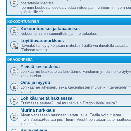
nostattavia ideoista.
foormiin koskevia ideoida viedään eteenpäi munfoorminn.com ser
ylläpitäjille ^^
KOKOONTUMINEN
Kokoontumiset ja tapaamiset
Kokoontumisien suunnittelu- ja ilmoittelualue.
Löytötavaranurkkaus
Hävisikö tai löytyikö jotain miitistä? Täällä voi ilmoitella asiasta!
(Tulossa vasta)
DRAGONPESÄ
Yleistä keskustelua
Lohikäärme keskustelua lohikäärme Fandomin ympärille keräytyv
keskustelua.
Osto ja myynti
Lohikäärme aiheisien, sekä kaikenlaisten muidenkin tavaroiden m
vaihto.
Lohikäärmeitä hakusessa
Etsimässä seuraa?.. tai muutenvain Dragon lähialueelta?
Murina nurkkaus
Aivan vapaaseen murinaan varattu alue. Täällä voi tutustua
muihin/pelata/testata jne. Huom! Viestit poistetaan automaattises
kuluessa.
Kuva galleria