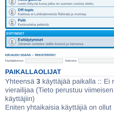
coniin liittyviä kuvia jotka on suomen conista otettu
Off-topic
Kaikkea ei-Lohikäärmeistä Rähinää ja murinaa.
Pelit
Keskustelua peleistä.
ESITYMISET
Esittäytymiset
Jokainen esittelee täällä itsensä ja hamonsa.
KIRJAUDU SISÄÄN
•
REKISTERÖIDY
Käyttäjätunnus:
Salasana:
PAIKALLAOLIJAT
Yhteensä
3
käyttäjää paikalla :: Ei r
vierailijaa (Tieto perustuu viimeisen 
käyttäjiin)
Eniten yhtaikaisia käyttäjiä on ollut