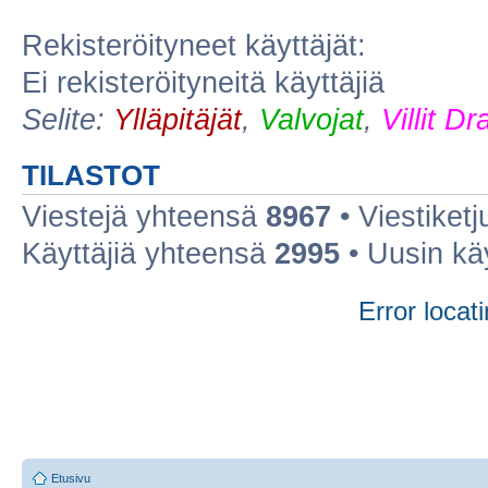
Rekisteröityneet käyttäjät:
Ei rekisteröityneitä käyttäjiä
Selite:
Ylläpitäjät
,
Valvojat
,
Villit D
TILASTOT
Viestejä yhteensä
8967
• Viestiket
Käyttäjiä yhteensä
2995
• Uusin kä
Error locati
Etusivu