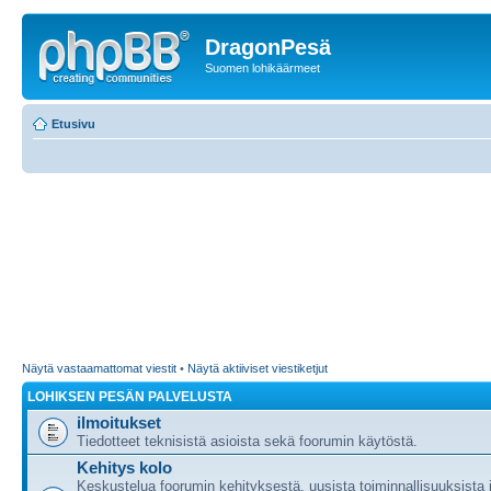
DragonPesä
Suomen lohikäärmeet
Etusivu
Näytä vastaamattomat viestit
•
Näytä aktiiviset viestiketjut
LOHIKSEN PESÄN PALVELUSTA
ilmoitukset
Tiedotteet teknisistä asioista sekä foorumin käytöstä.
Kehitys kolo
Keskustelua foorumin kehityksestä, uusista toiminnallisuuksista