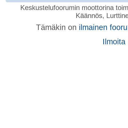
Keskustelufoorumin moottorina toim
Käännös, Lurttin
Tämäkin on
ilmainen foor
Ilmoita