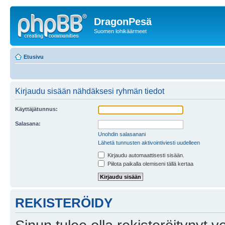
DragonPesä
Suomen lohikäärmeet
Etusivu
Kirjaudu sisään nähdäksesi ryhmän tiedot
Käyttäjätunnus:
Salasana:
Unohdin salasanani
Lähetä tunnusten aktivointiviesti uudelleen
Kirjaudu automaattisesti sisään.
Piilota paikalla olemiseni tällä kertaa
REKISTERÖIDY