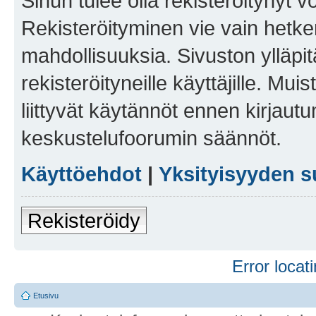
Sinun tulee olla rekisteröitynyt v
Rekisteröityminen vie vain hetken
mahdollisuuksia. Sivuston ylläpit
rekisteröityneille käyttäjille. Mu
liittyvät käytännöt ennen kirjau
keskustelufoorumin säännöt.
Käyttöehdot
|
Yksityisyyden s
Rekisteröidy
Error locati
Etusivu