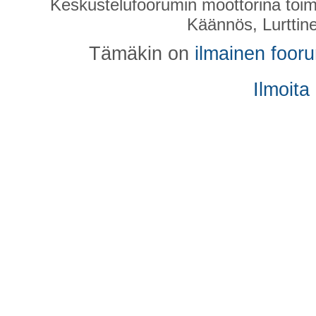
Keskustelufoorumin moottorina toim
Käännös, Lurttin
Tämäkin on
ilmainen foor
Ilmoita