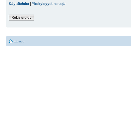
Käyttöehdot
|
Yksityisyyden suoja
Rekisteröidy
Etusivu