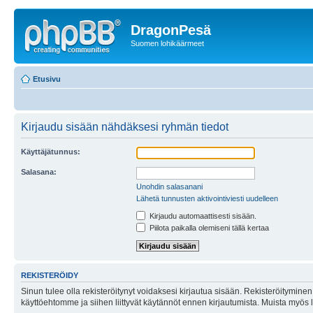
DragonPesä
Suomen lohikäärmeet
Etusivu
Kirjaudu sisään nähdäksesi ryhmän tiedot
Käyttäjätunnus:
Salasana:
Unohdin salasanani
Lähetä tunnusten aktivointiviesti uudelleen
Kirjaudu automaattisesti sisään.
Piilota paikalla olemiseni tällä kertaa
REKISTERÖIDY
Sinun tulee olla rekisteröitynyt voidaksesi kirjautua sisään. Rekisteröityminen 
käyttöehtomme ja siihen liittyvät käytännöt ennen kirjautumista. Muista myös