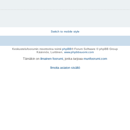
Switch to mobile style
Keskustelufoorumin moottorina toimii
phpBB
® Forum Software © phpBB Group
Käännös, Lurttinen,
www.phpbbsuomi.com
Tämäkin on
ilmainen foorumi
, jonka tarjoaa
munfoorumi.com
Ilmoita asiaton sisältö