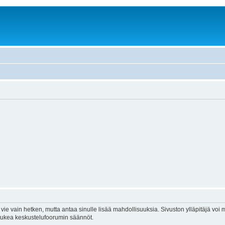
vie vain hetken, mutta antaa sinulle lisää mahdollisuuksia. Sivuston ylläpitäjä voi my
 lukea keskustelufoorumin säännöt.