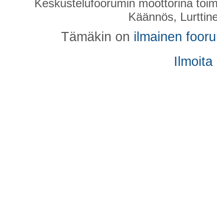
Keskustelufoorumin moottorina toim
Käännös, Lurttin
Tämäkin on
ilmainen foor
Ilmoita