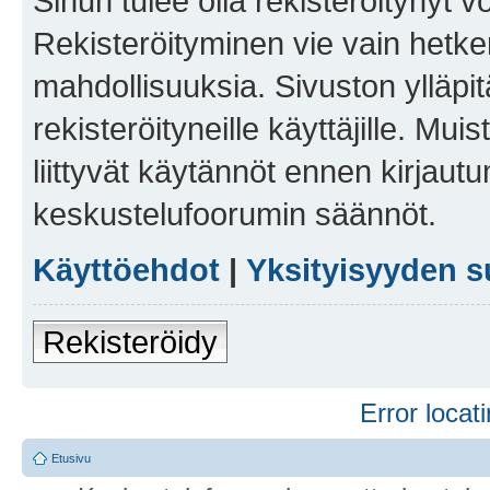
Sinun tulee olla rekisteröitynyt v
Rekisteröityminen vie vain hetken
mahdollisuuksia. Sivuston ylläpit
rekisteröityneille käyttäjille. Mu
liittyvät käytännöt ennen kirjau
keskustelufoorumin säännöt.
Käyttöehdot
|
Yksityisyyden s
Rekisteröidy
Error locati
Etusivu