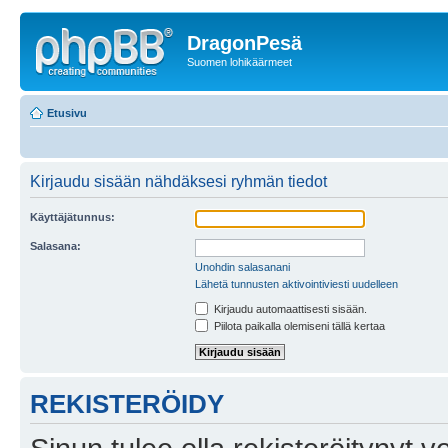
DragonPesä
Suomen lohikäärmeet
Etusivu
Kirjaudu sisään nähdäksesi ryhmän tiedot
Käyttäjätunnus:
Salasana:
Unohdin salasanani
Lähetä tunnusten aktivointiviesti uudelleen
Kirjaudu automaattisesti sisään.
Piilota paikalla olemiseni tällä kertaa
REKISTERÖIDY