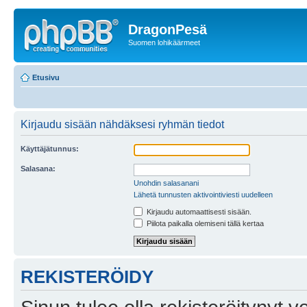
DragonPesä
Suomen lohikäärmeet
Etusivu
Kirjaudu sisään nähdäksesi ryhmän tiedot
Käyttäjätunnus:
Salasana:
Unohdin salasanani
Lähetä tunnusten aktivointiviesti uudelleen
Kirjaudu automaattisesti sisään.
Piilota paikalla olemiseni tällä kertaa
REKISTERÖIDY