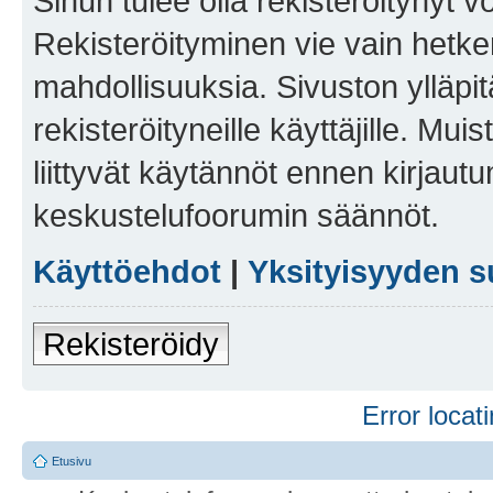
Sinun tulee olla rekisteröitynyt v
Rekisteröityminen vie vain hetken
mahdollisuuksia. Sivuston ylläpit
rekisteröityneille käyttäjille. Mu
liittyvät käytännöt ennen kirjau
keskustelufoorumin säännöt.
Käyttöehdot
|
Yksityisyyden s
Rekisteröidy
Error locati
Etusivu