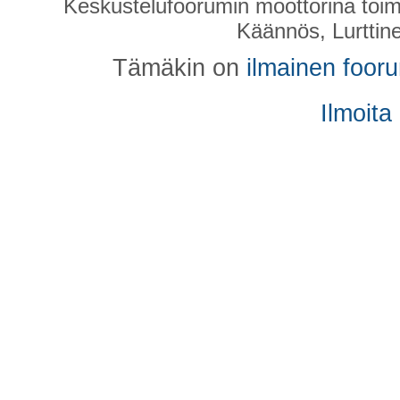
Keskustelufoorumin moottorina toim
Käännös, Lurttin
Tämäkin on
ilmainen foor
Ilmoita