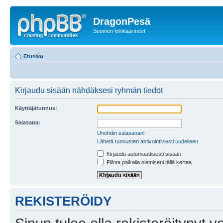
DragonPesä
Suomen lohikäärmeet
Etusivu
Kirjaudu sisään nähdäksesi ryhmän tiedot
Käyttäjätunnus:
Salasana:
Unohdin salasanani
Lähetä tunnusten aktivointiviesti uudelleen
Kirjaudu automaattisesti sisään.
Piilota paikalla olemiseni tällä kertaa
REKISTERÖIDY