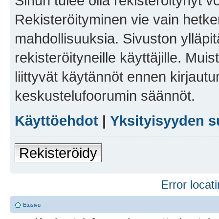
Sinun tulee olla rekisteröitynyt v
Rekisteröityminen vie vain hetken
mahdollisuuksia. Sivuston ylläpit
rekisteröityneille käyttäjille. Mu
liittyvät käytännöt ennen kirjau
keskustelufoorumin säännöt.
Käyttöehdot
|
Yksityisyyden s
Rekisteröidy
Error locati
Etusivu