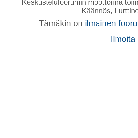
Keskustelufoorumin moottorina toim
Käännös, Lurttin
Tämäkin on
ilmainen foor
Ilmoita