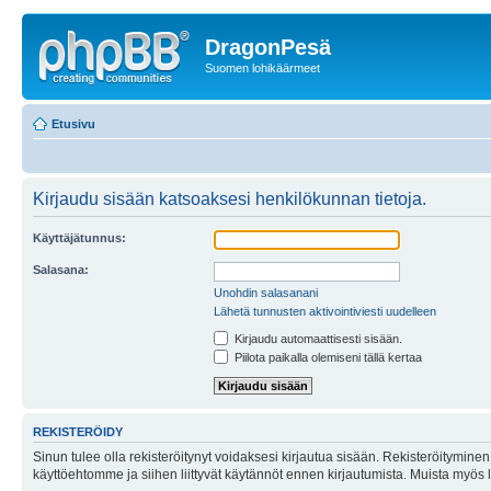
DragonPesä
Suomen lohikäärmeet
Etusivu
Kirjaudu sisään katsoaksesi henkilökunnan tietoja.
Käyttäjätunnus:
Salasana:
Unohdin salasanani
Lähetä tunnusten aktivointiviesti uudelleen
Kirjaudu automaattisesti sisään.
Piilota paikalla olemiseni tällä kertaa
REKISTERÖIDY
Sinun tulee olla rekisteröitynyt voidaksesi kirjautua sisään. Rekisteröityminen 
käyttöehtomme ja siihen liittyvät käytännöt ennen kirjautumista. Muista myös