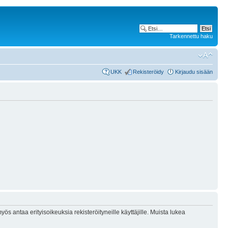
Tarkennettu haku
UKK
Rekisteröidy
Kirjaudu sisään
ös antaa erityisoikeuksia rekisteröityneille käyttäjille. Muista lukea