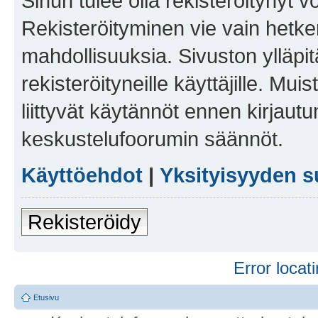
Sinun tulee olla rekisteröitynyt v
Rekisteröityminen vie vain hetken
mahdollisuuksia. Sivuston ylläpit
rekisteröityneille käyttäjille. Mu
liittyvät käytännöt ennen kirjau
keskustelufoorumin säännöt.
Käyttöehdot
|
Yksityisyyden s
Rekisteröidy
Error locati
Etusivu