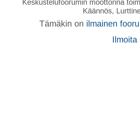
Keskustelufoorumin moottorina toim
Käännös, Lurttin
Tämäkin on
ilmainen foor
Ilmoita