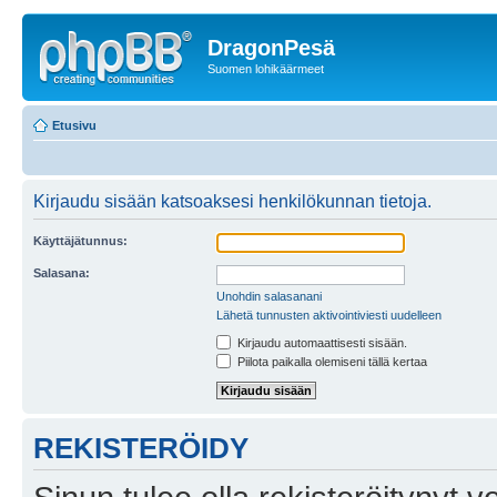
DragonPesä
Suomen lohikäärmeet
Etusivu
Kirjaudu sisään katsoaksesi henkilökunnan tietoja.
Käyttäjätunnus:
Salasana:
Unohdin salasanani
Lähetä tunnusten aktivointiviesti uudelleen
Kirjaudu automaattisesti sisään.
Piilota paikalla olemiseni tällä kertaa
REKISTERÖIDY