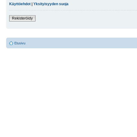
Käyttöehdot
|
Yksityisyyden suoja
Rekisteröidy
Etusivu