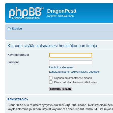
DragonPesä
Suomen lohikäärmeet
Etusivu
Kirjaudu sisään katsoaksesi henkilökunnan tietoja.
Käyttäjätunnus:
Salasana:
Unohdin salasanani
Lähetä tunnusten aktivointiviesti uudelleen
Kirjaudu automaattisesti sisään.
Piilota paikalla olemiseni tällä kertaa
REKISTERÖIDY
Sinun tulee olla rekisteröitynyt voidaksesi kirjautua sisään. Rekisteröityminen 
käyttöehtomme ja siihen liittyvät käytännöt ennen kirjautumista. Muista myös