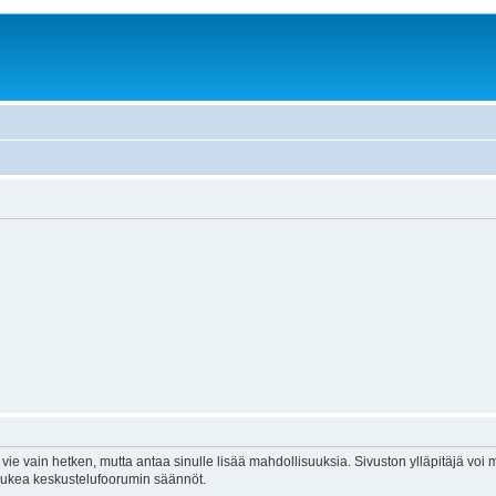
vie vain hetken, mutta antaa sinulle lisää mahdollisuuksia. Sivuston ylläpitäjä voi my
 lukea keskustelufoorumin säännöt.