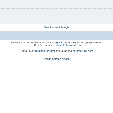
Switch to mobile style
Keskustelufoorumin moottorina toimii
phpBB
® Forum Software © phpBB Group
Käännös, Lurttinen,
www.phpbbsuomi.com
Tämäkin on
ilmainen foorumi
, jonka tarjoaa
munfoorumi.com
Ilmoita asiaton sisältö