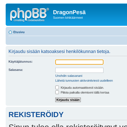
DragonPesä
Suomen lohikäärmeet
Etusivu
Kirjaudu sisään katsoaksesi henkilökunnan tietoja.
Käyttäjätunnus:
Salasana:
Unohdin salasanani
Lähetä tunnusten aktivointiviesti uudelleen
Kirjaudu automaattisesti sisään.
Piilota paikalla olemiseni tällä kertaa
REKISTERÖIDY