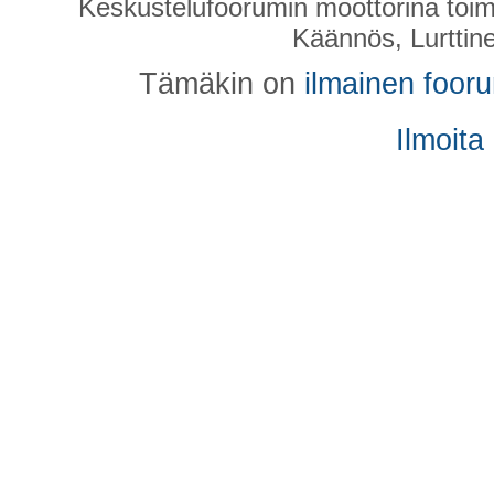
Keskustelufoorumin moottorina toim
Käännös, Lurttin
Tämäkin on
ilmainen foor
Ilmoita