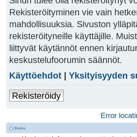
Sinun tulee olla rekisteröitynyt v
Rekisteröityminen vie vain hetken
mahdollisuuksia. Sivuston ylläpit
rekisteröityneille käyttäjille. Mu
liittyvät käytännöt ennen kirjau
keskustelufoorumin säännöt.
Käyttöehdot
|
Yksityisyyden s
Rekisteröidy
Error locati
Etusivu