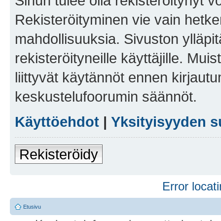
Sinun tulee olla rekisteröitynyt v
Rekisteröityminen vie vain hetken
mahdollisuuksia. Sivuston ylläpit
rekisteröityneille käyttäjille. Mu
liittyvät käytännöt ennen kirjau
keskustelufoorumin säännöt.
Käyttöehdot
|
Yksityisyyden s
Rekisteröidy
Error locati
Etusivu