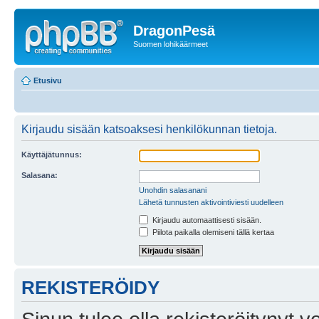
DragonPesä
Suomen lohikäärmeet
Etusivu
Kirjaudu sisään katsoaksesi henkilökunnan tietoja.
Käyttäjätunnus:
Salasana:
Unohdin salasanani
Lähetä tunnusten aktivointiviesti uudelleen
Kirjaudu automaattisesti sisään.
Piilota paikalla olemiseni tällä kertaa
REKISTERÖIDY