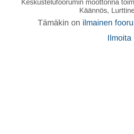
Keskustelufoorumin moottorina toim
Käännös, Lurttin
Tämäkin on
ilmainen foor
Ilmoita