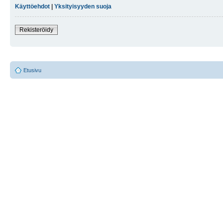
Käyttöehdot
|
Yksityisyyden suoja
Rekisteröidy
Etusivu