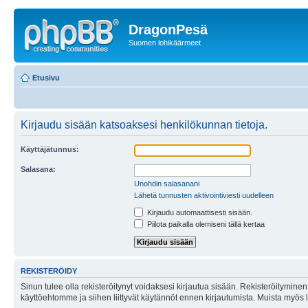
DragonPesä
Suomen lohikäärmeet
Etusivu
Kirjaudu sisään katsoaksesi henkilökunnan tietoja.
Käyttäjätunnus:
Salasana:
Unohdin salasanani
Lähetä tunnusten aktivointiviesti uudelleen
Kirjaudu automaattisesti sisään.
Piilota paikalla olemiseni tällä kertaa
REKISTERÖIDY
Sinun tulee olla rekisteröitynyt voidaksesi kirjautua sisään. Rekisteröityminen 
käyttöehtomme ja siihen liittyvät käytännöt ennen kirjautumista. Muista myös