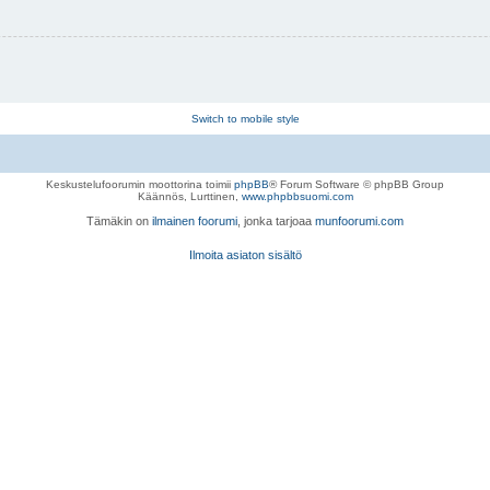
Switch to mobile style
Keskustelufoorumin moottorina toimii
phpBB
® Forum Software © phpBB Group
Käännös, Lurttinen,
www.phpbbsuomi.com
Tämäkin on
ilmainen foorumi
, jonka tarjoaa
munfoorumi.com
Ilmoita asiaton sisältö