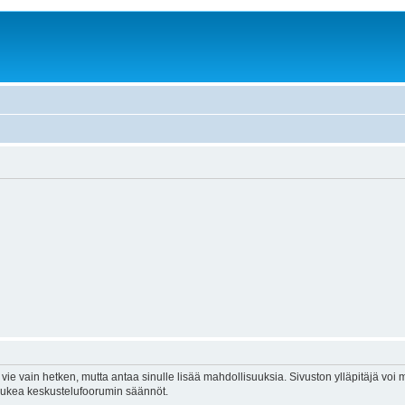
vie vain hetken, mutta antaa sinulle lisää mahdollisuuksia. Sivuston ylläpitäjä voi my
 lukea keskustelufoorumin säännöt.