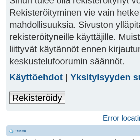
Sinun tulee olla rekisteröitynyt v
Rekisteröityminen vie vain hetken
mahdollisuuksia. Sivuston ylläpit
rekisteröityneille käyttäjille. Mu
liittyvät käytännöt ennen kirjau
keskustelufoorumin säännöt.
Käyttöehdot
|
Yksityisyyden s
Rekisteröidy
Error locati
Etusivu