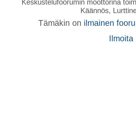
Keskustelufoorumin moottorina toim
Käännös, Lurttin
Tämäkin on
ilmainen foor
Ilmoita