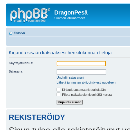
DragonPesä
Suomen lohikäärmeet
Etusivu
Kirjaudu sisään katsoaksesi henkilökunnan tietoja.
Käyttäjätunnus:
Salasana:
Unohdin salasanani
Lähetä tunnusten aktivointiviesti uudelleen
Kirjaudu automaattisesti sisään.
Piilota paikalla olemiseni tällä kertaa
REKISTERÖIDY