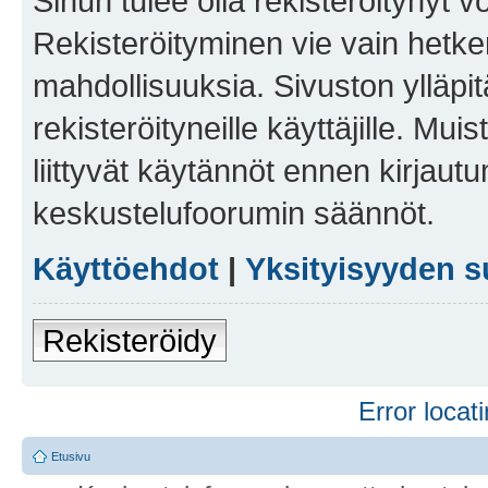
Sinun tulee olla rekisteröitynyt v
Rekisteröityminen vie vain hetken
mahdollisuuksia. Sivuston ylläpit
rekisteröityneille käyttäjille. Mu
liittyvät käytännöt ennen kirjau
keskustelufoorumin säännöt.
Käyttöehdot
|
Yksityisyyden s
Rekisteröidy
Error locati
Etusivu