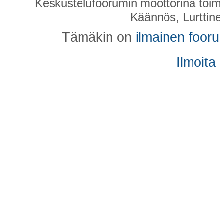
Keskustelufoorumin moottorina toim
Käännös, Lurttin
Tämäkin on
ilmainen foor
Ilmoita