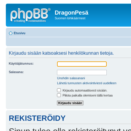
DragonPesä
Suomen lohikäärmeet
Etusivu
Kirjaudu sisään katsoaksesi henkilökunnan tietoja.
Käyttäjätunnus:
Salasana:
Unohdin salasanani
Lähetä tunnusten aktivointiviesti uudelleen
Kirjaudu automaattisesti sisään.
Piilota paikalla olemiseni tällä kertaa
REKISTERÖIDY