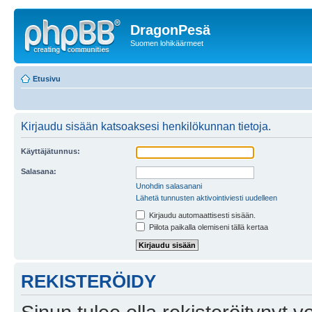
DragonPesä
Suomen lohikäärmeet
Etusivu
Kirjaudu sisään katsoaksesi henkilökunnan tietoja.
Käyttäjätunnus:
Salasana:
Unohdin salasanani
Lähetä tunnusten aktivointiviesti uudelleen
Kirjaudu automaattisesti sisään.
Piilota paikalla olemiseni tällä kertaa
REKISTERÖIDY