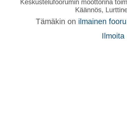
Keskustelufoorumin moottorina toim
Käännös, Lurttin
Tämäkin on
ilmainen foor
Ilmoita