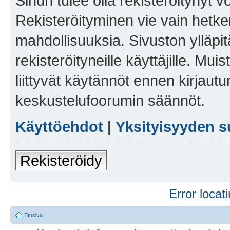
Sinun tulee olla rekisteröitynyt v
Rekisteröityminen vie vain hetken
mahdollisuuksia. Sivuston ylläpit
rekisteröityneille käyttäjille. Mu
liittyvät käytännöt ennen kirjau
keskustelufoorumin säännöt.
Käyttöehdot
|
Yksityisyyden s
Rekisteröidy
Error locati
Etusivu