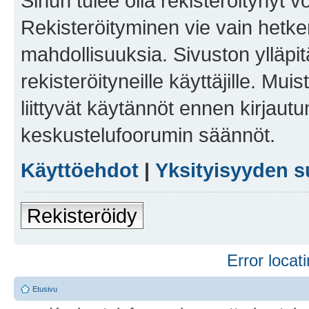
Sinun tulee olla rekisteröitynyt v
Rekisteröityminen vie vain hetken
mahdollisuuksia. Sivuston ylläpit
rekisteröityneille käyttäjille. Mu
liittyvät käytännöt ennen kirjau
keskustelufoorumin säännöt.
Käyttöehdot
|
Yksityisyyden s
Rekisteröidy
Error locati
Etusivu