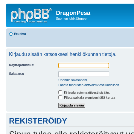
DragonPesä
Suomen lohikäärmeet
Etusivu
Kirjaudu sisään katsoaksesi henkilökunnan tietoja.
Käyttäjätunnus:
Salasana:
Unohdin salasanani
Lähetä tunnusten aktivointiviesti uudelleen
Kirjaudu automaattisesti sisään.
Piilota paikalla olemiseni tällä kertaa
REKISTERÖIDY