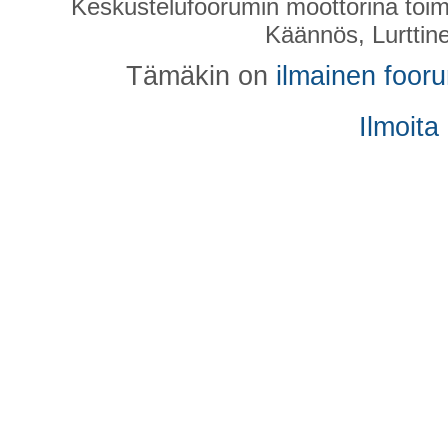
Keskustelufoorumin moottorina toim
Käännös, Lurttin
Tämäkin on
ilmainen foor
Ilmoita