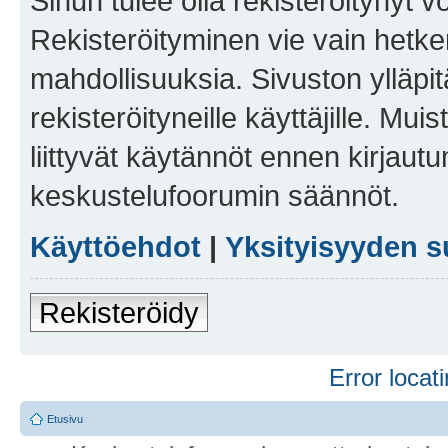
Sinun tulee olla rekisteröitynyt v
Rekisteröityminen vie vain hetken
mahdollisuuksia. Sivuston ylläpit
rekisteröityneille käyttäjille. Mu
liittyvät käytännöt ennen kirjau
keskustelufoorumin säännöt.
Käyttöehdot
|
Yksityisyyden s
Rekisteröidy
Error locati
Etusivu