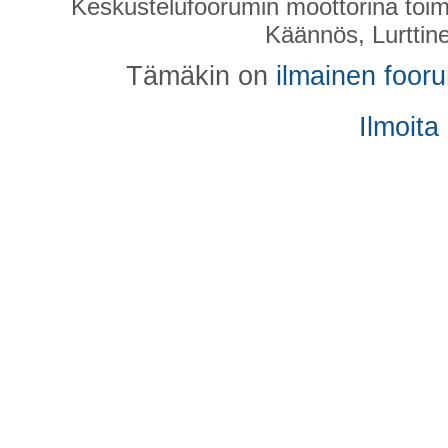
Keskustelufoorumin moottorina toim
Käännös, Lurttin
Tämäkin on
ilmainen foor
Ilmoita