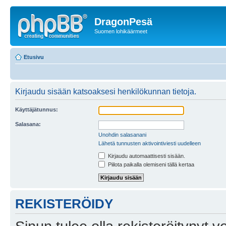
DragonPesä
Suomen lohikäärmeet
Etusivu
Kirjaudu sisään katsoaksesi henkilökunnan tietoja.
Käyttäjätunnus:
Salasana:
Unohdin salasanani
Lähetä tunnusten aktivointiviesti uudelleen
Kirjaudu automaattisesti sisään.
Piilota paikalla olemiseni tällä kertaa
REKISTERÖIDY