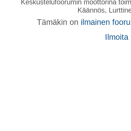
Keskustelufoorumin moottorina toim
Käännös, Lurttin
Tämäkin on
ilmainen foor
Ilmoita