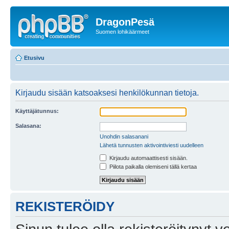
DragonPesä
Suomen lohikäärmeet
Etusivu
Kirjaudu sisään katsoaksesi henkilökunnan tietoja.
Käyttäjätunnus:
Salasana:
Unohdin salasanani
Lähetä tunnusten aktivointiviesti uudelleen
Kirjaudu automaattisesti sisään.
Piilota paikalla olemiseni tällä kertaa
REKISTERÖIDY