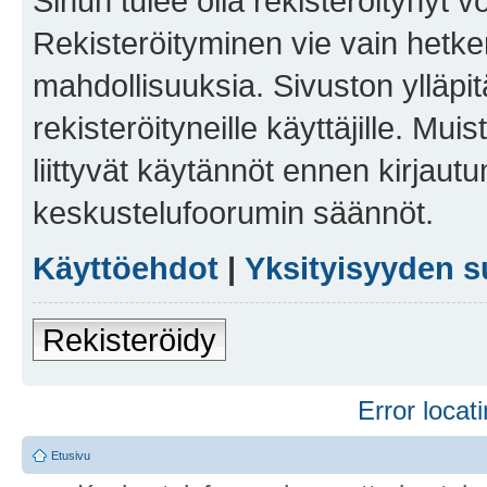
Sinun tulee olla rekisteröitynyt v
Rekisteröityminen vie vain hetken
mahdollisuuksia. Sivuston ylläpit
rekisteröityneille käyttäjille. Mu
liittyvät käytännöt ennen kirjau
keskustelufoorumin säännöt.
Käyttöehdot
|
Yksityisyyden s
Rekisteröidy
Error locati
Etusivu