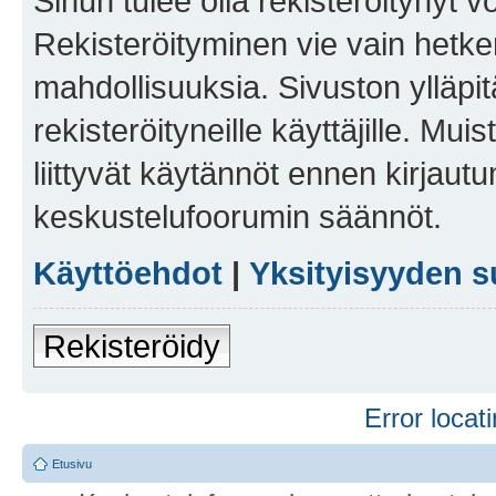
Sinun tulee olla rekisteröitynyt v
Rekisteröityminen vie vain hetken
mahdollisuuksia. Sivuston ylläpit
rekisteröityneille käyttäjille. Mu
liittyvät käytännöt ennen kirjau
keskustelufoorumin säännöt.
Käyttöehdot
|
Yksityisyyden s
Rekisteröidy
Error locati
Etusivu