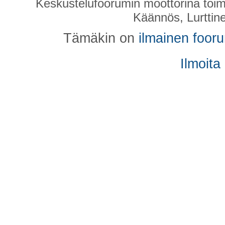
Keskustelufoorumin moottorina toim
Käännös, Lurttin
Tämäkin on
ilmainen foor
Ilmoita