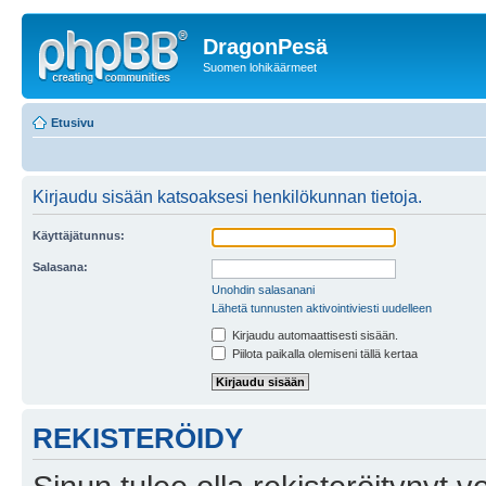
DragonPesä
Suomen lohikäärmeet
Etusivu
Kirjaudu sisään katsoaksesi henkilökunnan tietoja.
Käyttäjätunnus:
Salasana:
Unohdin salasanani
Lähetä tunnusten aktivointiviesti uudelleen
Kirjaudu automaattisesti sisään.
Piilota paikalla olemiseni tällä kertaa
REKISTERÖIDY