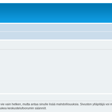
vie vain hetken, mutta antaa sinulle lisää mahdollisuuksia. Sivuston ylläpitäjä voi my
 lukea keskustelufoorumin säännöt.