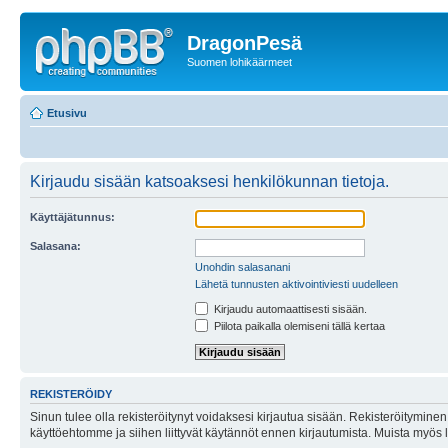
DragonPesä
Suomen lohikäärmeet
Etusivu
Kirjaudu sisään katsoaksesi henkilökunnan tietoja.
Käyttäjätunnus:
Salasana:
Unohdin salasanani
Lähetä tunnusten aktivointiviesti uudelleen
Kirjaudu automaattisesti sisään.
Piilota paikalla olemiseni tällä kertaa
REKISTERÖIDY
Sinun tulee olla rekisteröitynyt voidaksesi kirjautua sisään. Rekisteröityminen 
käyttöehtomme ja siihen liittyvät käytännöt ennen kirjautumista. Muista myös