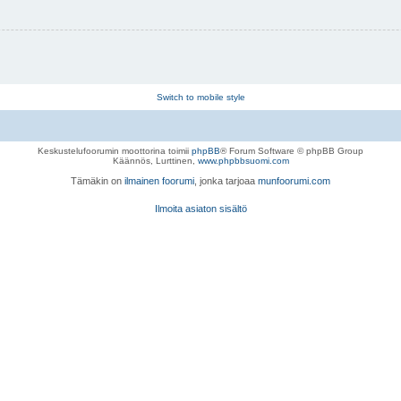
Switch to mobile style
Keskustelufoorumin moottorina toimii
phpBB
® Forum Software © phpBB Group
Käännös, Lurttinen,
www.phpbbsuomi.com
Tämäkin on
ilmainen foorumi
, jonka tarjoaa
munfoorumi.com
Ilmoita asiaton sisältö