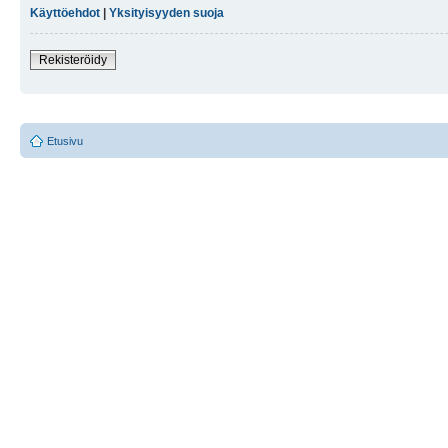
Käyttöehdot
|
Yksityisyyden suoja
Rekisteröidy
Etusivu