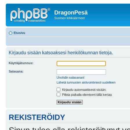
DragonPesä
Suomen lohikäärmeet
Etusivu
Kirjaudu sisään katsoaksesi henkilökunnan tietoja.
Käyttäjätunnus:
Salasana:
Unohdin salasanani
Lähetä tunnusten aktivointiviesti uudelleen
Kirjaudu automaattisesti sisään.
Piilota paikalla olemiseni tällä kertaa
REKISTERÖIDY