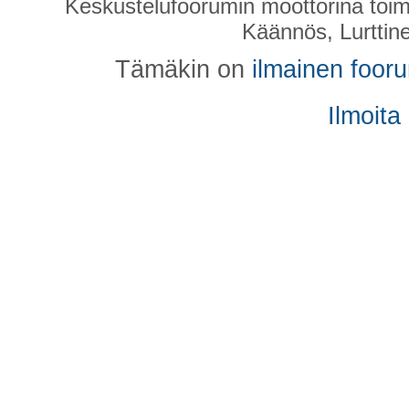
Keskustelufoorumin moottorina toim
Käännös, Lurttin
Tämäkin on
ilmainen foor
Ilmoita