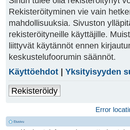
Sinun tulee olla rekisteröitynyt v
Rekisteröityminen vie vain hetken
mahdollisuuksia. Sivuston ylläpit
rekisteröityneille käyttäjille. Mu
liittyvät käytännöt ennen kirjau
keskustelufoorumin säännöt.
Käyttöehdot
|
Yksityisyyden s
Rekisteröidy
Error locati
Etusivu